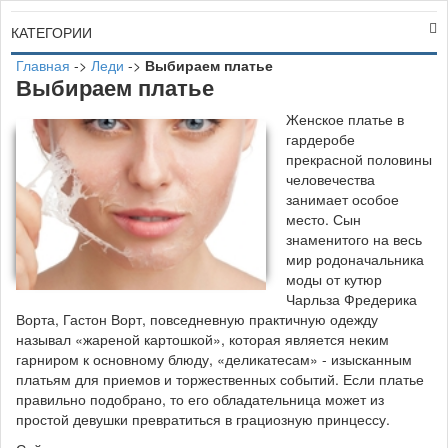
КАТЕГОРИИ
Главная
->
Леди
->
Выбираем платье
Выбираем платье
Ж
енское платье в
гардеробе
прекрасной половины
человечества
занимает особое
место. Сын
знаменитого на весь
мир родоначальника
моды от кутюр
Чарльза Фредерика
Ворта, Гастон Ворт, повседневную практичную одежду
называл «жареной картошкой», которая является неким
гарниром к основному блюду, «деликатесам» - изысканным
платьям для приемов и торжественных событий. Если платье
правильно подобрано, то его обладательница может из
простой девушки превратиться в грациозную принцессу.