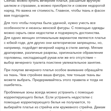
Сейчас можно купить вечерние платья, расшитые вручную
шелком и стразами, а можно приобрести и совсем недорогой
наряд. Но важна не стоимость. Главное, чтобы ткань и фасон
вам подходили.
Для того чтобы покупка была удачной, нужно учесть все
особенности и нюансы женской фигуры. С помощью одежды
можно скрыть свои недостатки и подчеркнуть достоинства.
Для одних женщин оптимальным вариантом являются платье
с юбкой-годе, для других они категорически запрещены, но,
например, подойдет вечерний наряд в стиле ампир. Мягкие
драпировки, различные разрезы, оригинальное обрамление
горловины, ниспадающий рукав или же его отсутствие –
выбор вечернего туалета поистине увлекательное занятие.
При покупке вечернего платья особое внимание обращайте
на ткань. Чем стройнее ваша фигура, тем тоньше ткань вы
можете выбрать. Придерживайтесь этого правила и тогда не
ошибетесь.
Проблемные зоны всегда можно устранить с помощью
корректирующего белья. Если устранить недостатки с
помощью корректирующего белья не получается, то
выбирайте платье из стрейча или кружевного стрейча. Дамам