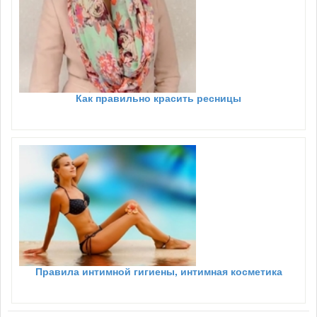
Как правильно красить ресницы
Правила интимной гигиены, интимная косметика