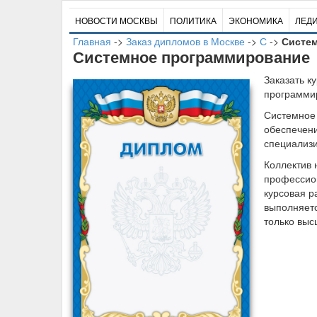
НОВОСТИ МОСКВЫ
ПОЛИТИКА
ЭКОНОМИКА
ЛЕД
Главная
->
Заказ дипломов в Москве
->
С
->
Систе
Системное программирование
Заказать к
программи
Системное 
обеспечени
специализ
Коллектив 
профессион
курсовая р
выполняетс
только выс