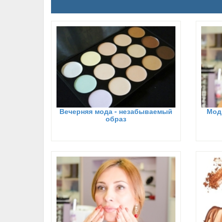
Вечерняя мода - незабываемый
Модн
образ