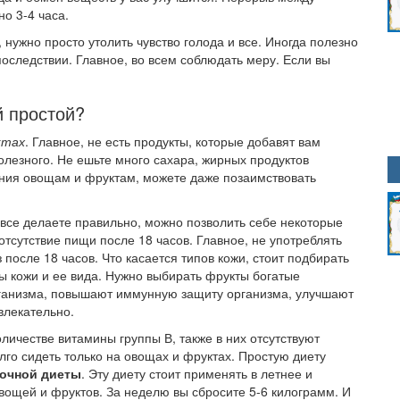
о 3-4 часа.
, нужно просто утолить чувство голода и все. Иногда полезно
последствии. Главное, во всем соблюдать меру. Если вы
й простой?
ктах
. Главное, не есть продукты, которые добавят вам
олезного. Не ешьте много сахара, жирных продуктов
ния овощам и фруктам, можете даже позаимствовать
ы все делаете правильно, можно позволить себе некоторые
тсутствие пищи после 18 часов. Главное, не употреблять
 после 18 часов. Что касается типов кожи, стоит подбирать
ы кожи и ее вида. Нужно выбирать фрукты богатые
ганизма, повышают иммунную защиту организма, улучшают
влекательно.
личестве витамины группы В, также в них отсутствуют
лго сидеть только на овощах и фруктах. Простую диету
зочной диеты
. Эту диету стоит применять в летнее и
овощей и фруктов. За неделю вы сбросите 5-6 килограмм. И