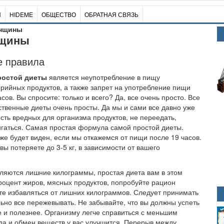
И
HIDEME
ОБЩЕСТВО
ОБРАТНАЯ СВЯЗЬ
енщины
нщины
е правила
ростой диеты
является неупотребление в пищу
рийных продуктов, а также запрет на употребление пищи
сов. Вы спросите: только и всего? Да, все очень просто. Все
твенные диеты очень просты. Да мы и сами все давно уже
есть вредных для организма продуктов, не переедать,
гаться. Самая простая формула самой простой диеты.
уже будет виден, если мы откажемся от пищи после 19 часов.
вы потеряете до 3-5 кг, в зависимости от вашего
вляются лишние килограммы, простая диета вам в этом
процент жиров, мясных продуктов, попробуйте рацион
ете избавляться от лишних килограммов. Следует принимать
ьно все пережевывать. Не забывайте, что вы должны успеть
ее и полезнее. Организму легче справиться с меньшим
 да и обмен веществ у вас улучшится. Перерыв между