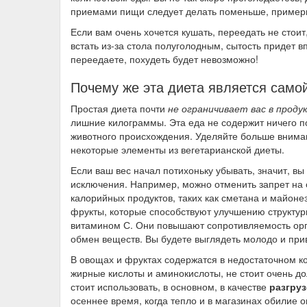
приемами пищи следует делать поменьше, примерн
Если вам очень хочется кушать, переедать не стоит
встать из-за стола полуголодным, сытость придет в
переедаете, похудеть будет невозможно!
Почему же эта диета является само
Простая диета почти
не ограничивает вас в проду
лишние килограммы. Эта еда не содержит ничего п
животного происхождения. Уделяйте больше внима
некоторые элементы из вегетарианской диеты.
Если ваш вес начал потихоньку убывать, значит, в
исключения. Например, можно отменить запрет на о
калорийных продуктов, таких как сметана и майонез
фрукты, которые способствуют улучшению структур
витамином С. Они повышают сопротивляемость ор
обмен веществ. Вы будете выглядеть молодо и при
В овощах и фруктах содержатся в недостаточном ко
жирные кислоты и аминокислоты, не стоит очень до
стоит использовать, в основном, в качестве
разгру
осеннее время, когда тепло и в магазинах обилие 