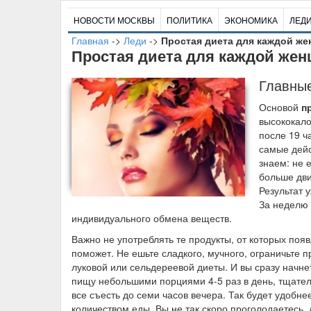
НОВОСТИ МОСКВЫ
ПОЛИТИКА
ЭКОНОМИКА
ЛЕД
Главная
->
Леди
->
Простая диета для каждой ж
Простая диета для каждой же
Главны
Основой
п
высококало
после 19 ча
самые дейс
знаем: не 
больше дви
Результат 
За неделю 
индивидуального обмена веществ.
Важно не употреблять те продукты, от которых поя
поможет. Не ешьте сладкого, мучного, ограничьте 
луковой или сельдереевой диеты. И вы сразу начн
пищу небольшими порциями 4-5 раз в день, тщател
все съесть до семи часов вечера. Так будет удобн
количеством еды. Вы не так скоро проголодаетесь,