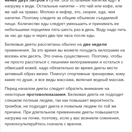
нагрузку к воде. Остальные напитки – это чай или кофе, или
же чай на травах. Молоко и кефир, это, скорее, еда, чем
напитки. Поэтому следите за общим объемом съедаемой
пищи. Количество еды следует уменьшить и принимать ее
небольшими порциями пять-шесть раз в день. Воду надо пить
за час до еды и через два-три часа после еды.
Белковые диеты рассчитаны обычно на
две недели
применения. За это время вы можете похудеть килограмм на
восемь или десять. Это очень существенно. Поэтому, чтобы
не просто расстаться с лишними килограммами и остаться с
обвисшей кожей, надо обязательно во время диеты вести
активный образ жизни. Помогут спортивные тренировки, кому
какие по душе, и все виды массажа, включая водный массаж.
Перед началом диеты следует обратить внимание на
некоторые
противопоказания
. Белковая диета не подходит
слишком полным людям, так как повышает вероятность
тромбов, не подходит диета и пожилым людям по той же
причине. При длительном применении диеты повышается
нагрузка на почки, поэтому, если у вас возникли сомнения,
проконсультируйтесь сначала с врачом.