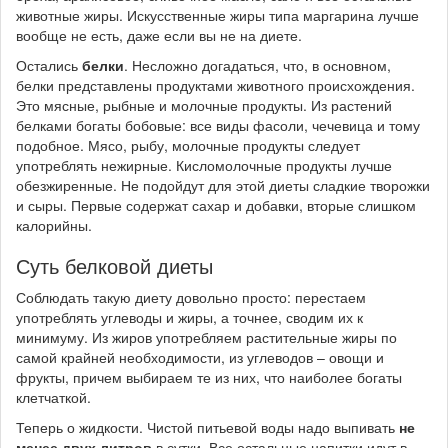
животные жиры. Искусственные жиры типа маргарина лучше
вообще не есть, даже если вы не на диете.
Остались
белки
. Несложно догадаться, что, в основном,
белки представлены продуктами животного происхождения.
Это мясные, рыбные и молочные продукты. Из растений
белками богаты бобовые: все виды фасоли, чечевица и тому
подобное. Мясо, рыбу, молочные продукты следует
употреблять нежирные. Кисломолочные продукты лучше
обезжиренные. Не подойдут для этой диеты сладкие творожки
и сыры. Первые содержат сахар и добавки, вторые слишком
калорийны.
Суть белковой диеты
Соблюдать такую диету довольно просто: перестаем
употреблять углеводы и жиры, а точнее, сводим их к
минимуму. Из жиров употребляем растительные жиры по
самой крайней необходимости, из углеводов – овощи и
фрукты, причем выбираем те из них, что наиболее богаты
клетчаткой.
Теперь о жидкости. Чистой питьевой воды надо выпивать
не
менее двух литров
в сутки. Все остальные напитки идут в