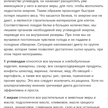
количество углеводов, он начинает расщеплять уже
имеющиеся у него в запасе жиры, для того, чтобы восполнить
недостаток энергии. Таким образом происходит быстрая
потеря лишнего веса. Что касается белков, то энергии они не
дают, а являются строительным материалом для клеток.
Соответственно поедая белки в больших количествах, мы
лишаем организм необходимой ему углеводной энергии,
переводя его на внутренние резервы. При этом мы не
мучаемся постоянным чувством голода и не падаем в
голодные обмороки. Ситуация напоминает диету по группе
крови, которая также позволяет достаточно сытно кушать, при
этом теряя килограммы.
К
углеводам
относятся все мучные и хлебобулочные
изделия, макароны, сахар, все сахаросодержащие продукты,
конфеты шоколад, варенье, печенье, мед. Из овощей –
картофель, а также все крупы: рис, гречка, пшеничная и
прочие крупы. Это все следует исключить из рациона. Хотя по
альтернативному мнению гречневая диета достаточно
эффективна и проста.
К
жирам
относятся все растительные и животные жиры и
масла: подсолнечное масло, оливковое, масло грецкого
ореха, арахисовое, сливочное масло, сало и все остальные