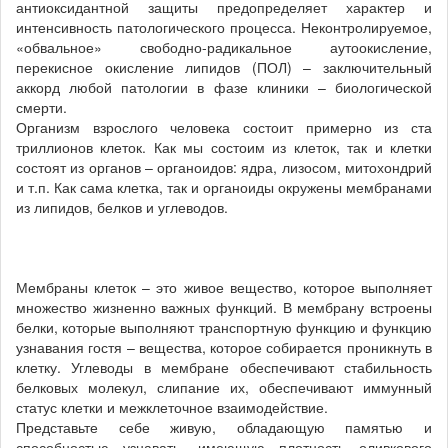
антиоксидантной защиты предопределяет характер и
интенсивность патологического процесса. Неконтролируемое,
«обвальное» свободно-радикальное аутоокисление,
перекисное окисление липидов (ПОЛ) – заключительный
аккорд любой патологии в фазе клиники – биологической
смерти.
Организм взрослого человека состоит примерно из ста
триллионов клеток. Как мы состоим из клеток, так и клетки
состоят из органов – органоидов: ядра, лизосом, митохондрий
и т.п. Как сама клетка, так и органоиды окружены мембранами
из липидов, белков и углеводов.
Мембраны клеток – это живое вещество, которое выполняет
множество жизненно важных функций. В мембрану встроены
белки, которые выполняют транспортную функцию и функцию
узнавания гостя – вещества, которое собирается проникнуть в
клетку. Углеводы в мембране обеспечивают стабильность
белковых молекул, слипание их, обеспечивают иммунный
статус клетки и межклеточное взаимодействие.
Представьте себе живую, обладающую памятью и
способностью узнавать, имеющую плотность оливкового