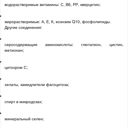
водорастворимые витамины: С, В6, РР, кверцетин;
жирорастворимые: А, Е, К, коэнзим Q10, фосфолипиды.
Другие соединения:
серосодержащие аминокислоты: глютатион, цистин,
метионин;
цитохром С;
хелаты, замедлители фагоцитоза;
спирт в микродозах;
минеральный селен;