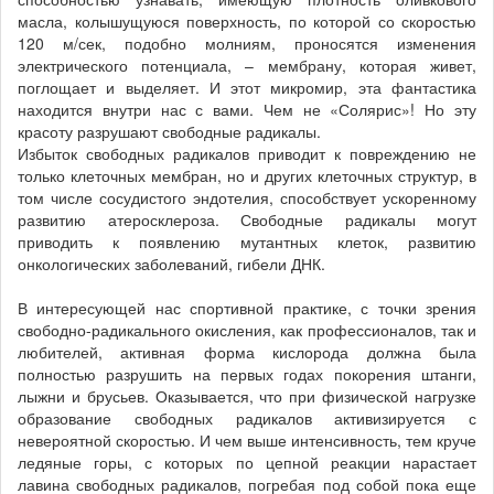
масла, колышущуюся поверхность, по которой со скоростью
120 м/сек, подобно молниям, проносятся изменения
электрического потенциала, – мембрану, которая живет,
поглощает и выделяет. И этот микромир, эта фантастика
находится внутри нас с вами. Чем не «Солярис»! Но эту
красоту разрушают свободные радикалы.
Избыток свободных радикалов приводит к повреждению не
только клеточных мембран, но и других клеточных структур, в
том числе сосудистого эндотелия, способствует ускоренному
развитию атеросклероза. Свободные радикалы могут
приводить к появлению мутантных клеток, развитию
онкологических заболеваний, гибели ДНК.
В интересующей нас спортивной практике, с точки зрения
свободно-радикального окисления, как профессионалов, так и
любителей, активная форма кислорода должна была
полностью разрушить на первых годах покорения штанги,
лыжни и брусьев. Оказывается, что при физической нагрузке
образование свободных радикалов активизируется с
невероятной скоростью. И чем выше интенсивность, тем круче
ледяные горы, с которых по цепной реакции нарастает
лавина свободных радикалов, погребая под собой пока еще