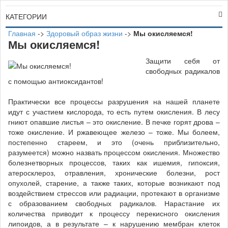
КАТЕГОРИИ
Главная
->
Здоровый образ жизни
->
Мы окисляемся!
Мы окисляемся!
Защити себя от
свободных радикалов
с помощью антиоксидантов!
Практически все процессы разрушения на нашей планете
идут с участием кислорода, то есть путем окисления. В лесу
гниют опавшие листья – это окисление. В печке горят дрова –
тоже окисление. И ржавеющее железо – тоже. Мы болеем,
постепенно стареем, и это (очень приблизительно,
разумеется) можно назвать процессом окисления. Множество
болезнетворных процессов, таких как ишемия, гипоксия,
атеросклероз, отравления, хронические болезни, рост
опухолей, старение, а также таких, которые возникают под
воздействием стрессов или радиации, протекают в организме
с образованием свободных радикалов. Нарастание их
количества приводит к процессу перекисного окисления
липоидов, а в результате – к нарушению мембран клеток