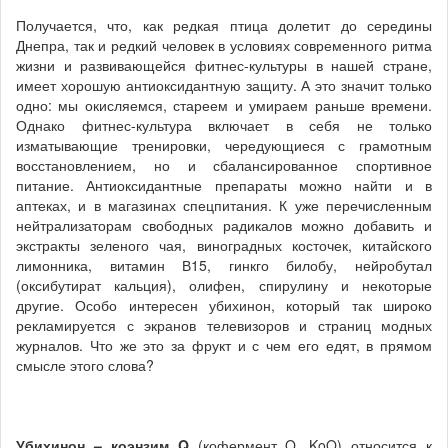
Получается, что, как редкая птица долетит до середины
Днепра, так и редкий человек в условиях современного ритма
жизни и развивающейся фитнес-культуры в нашей стране,
имеет хорошую антиоксидантную защиту. А это значит только
одно: мы окисляемся, стареем и умираем раньше времени.
Однако фитнес-культура включает в себя не только
изматывающие тренировки, чередующиеся с грамотным
восстановлением, но и сбалансированное спортивное
питание. Антиоксидантные препараты можно найти и в
аптеках, и в магазинах спецпитания. К уже перечисленным
нейтрализаторам свободных радикалов можно добавить и
экстракты зеленого чая, виноградных косточек, китайского
лимонника, витамин В15, гинкго билобу, нейробутал
(оксибутират кальция), олифен, спирулину и некоторые
другие. Особо интересен убихинон, который так широко
рекламируется с экранов телевизоров и страниц модных
журналов. Что же это за фрукт и с чем его едят, в прямом
смысле этого слова?
Убихинон – коэнзим Q
(кофермент Q, KoQ) относится к