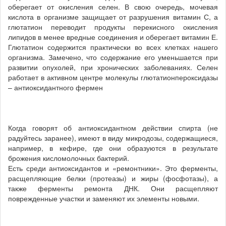
оберегает от окисления селен. В свою очередь, мочевая
кислота в организме защищает от разрушения витамин С, а
глютатион переводит продукты перекисного окисления
липидов в менее вредные соединения и оберегает витамин Е.
Глютатион содержится практически во всех клетках нашего
организма. Замечено, что содержание его уменьшается при
развитии опухолей, при хронических заболеваниях. Селен
работает в активном центре молекулы глютатионпероксидазы
– антиоксидантного фермен
Когда говорят об антиоксидантном действии спирта (не
радуйтесь заранее), имеют в виду микродозы, содержащиеся,
например, в кефире, где они образуются в результате
брожения кисломолочных бактерий.
Есть среди антиоксидантов и «ремонтники». Это ферменты,
расщепляющие белки (протеазы) и жиры (фосфотазы), а
также ферменты ремонта ДНК. Они расщепляют
поврежденные участки и заменяют их элементы новыми.