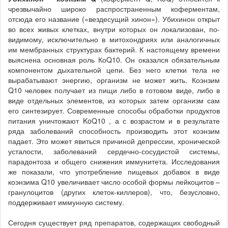
чрезвычайно широко распространенным коферментам,
отсюда его название («вездесущий хинон»). Убихинон открыт
во всех живых клетках, внутри которых он локализован, по-
видимому, исключительно в митохондриях или аналогичных
им мембранных структурах бактерий. К настоящему времени
выяснена основная роль КоQ10. Он оказался обязательным
компонентом дыхательной цепи. Без него клетки тела не
вырабатывают энергию, организм не может жить. Коэнзим
Q10 человек получает из пищи либо в готовом виде, либо в
виде отдельных элементов, из которых затем организм сам
его синтезирует. Современные способы обработки продуктов
питания уничтожают KoQ10 , а с возрастом и в результате
ряда заболеваний способность производить этот коэнзим
падает. Это может явиться причиной депрессии, хронической
усталости, заболеваний сердечно-сосудистой системы,
парадонтоза и общего снижения иммунитета. Исследования
же показали, что употребление пищевых добавок в виде
коэнзима Q10 увеличивает число особой формы лейкоцитов –
гранулоцитов (других клеток-киллеров), что, безусловно,
поддерживает иммунную систему.
Сегодня существует ряд препаратов, содержащих свободный