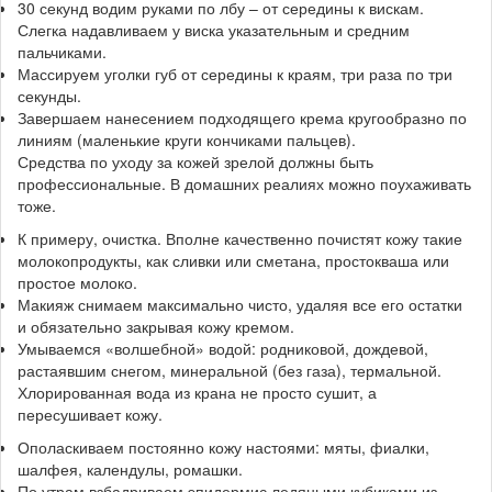
30 секунд водим руками по лбу – от середины к вискам.
Слегка надавливаем у виска указательным и средним
пальчиками.
Массируем уголки губ от середины к краям, три раза по три
секунды.
Завершаем нанесением подходящего крема кругообразно по
линиям (маленькие круги кончиками пальцев).
Средства по уходу за кожей зрелой должны быть
профессиональные. В домашних реалиях можно поухаживать
тоже.
К примеру, очистка. Вполне качественно почистят кожу такие
молокопродукты, как сливки или сметана, простокваша или
простое молоко.
Макияж снимаем максимально чисто, удаляя все его остатки
и обязательно закрывая кожу кремом.
Умываемся «волшебной» водой: родниковой, дождевой,
растаявшим снегом, минеральной (без газа), термальной.
Хлорированная вода из крана не просто сушит, а
пересушивает кожу.
Ополаскиваем постоянно кожу настоями: мяты, фиалки,
шалфея, календулы, ромашки.
По утрам взбадриваем эпидермис ледяными кубиками из