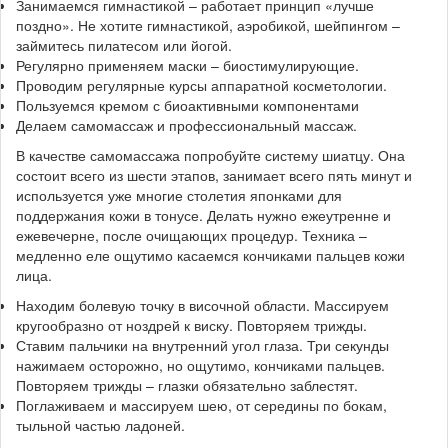
Занимаемся гимнастикой – работает принцип «лучше
поздно». Не хотите гимнастикой, аэробикой, шейпингом –
займитесь пилатесом или йогой.
Регулярно применяем маски – биостимулирующие.
Проводим регулярные курсы аппаратной косметологии.
Пользуемся кремом с биоактивными компонентами
Делаем самомассаж и профессиональный массаж.
В качестве самомассажа попробуйте систему шиатцу. Она
состоит всего из шести этапов, занимает всего пять минут и
используется уже многие столетия японками для
поддержания кожи в тонусе. Делать нужно ежеутренне и
ежевечерне, после очищающих процедур. Техника –
медленно еле ощутимо касаемся кончиками пальцев кожи
лица.
Находим болевую точку в височной области. Массируем
кругообразно от ноздрей к виску. Повторяем трижды.
Ставим пальчики на внутренний угол глаза. Три секунды
нажимаем осторожно, но ощутимо, кончиками пальцев.
Повторяем трижды – глазки обязательно заблестят.
Поглаживаем и массируем шею, от середины по бокам,
тыльной частью ладоней.