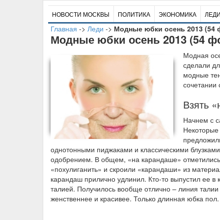
НОВОСТИ МОСКВЫ
ПОЛИТИКА
ЭКОНОМИКА
ЛЕД
Главная
->
Леди
->
Модные юбки осень 2013 (54 
Модные юбки осень 2013 (54 ф
М
одная ос
сделали дл
модные тен
сочетании 
Взять «
Начнем с с
Некоторые 
предложили
однотонными пиджаками и классическими блузками. 
одобрением. В общем, «на карандаше» отметились
«похулиганить» и скроили «карандаши» из материа
карандаш прилично удлинил. Кто-то выпустил ее в 
талией. Получилось вообще отлично – линия талии 
женственнее и красивее. Только длинная юбка пол.