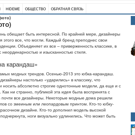
И
HIDEME
ОБЩЕСТВО
ОБРАТНАЯ СВЯЗЬ
фото)
ото)
ень обещает быть интересной. По крайней мере, дизайнеры
я этого все, что могли. Каждый бренд преподнес свои
денции. Объединяет их все – приверженность классике, в
с неординарностью и изысканностью стиля.
на карандаш»
амых модных трендов. Осенью-2013 это юбка-карандаш.
дизайнеры настолько «ударились» в классику, что
 носить абсолютно строгие однотонные модели, да еще и с
Как ни странно, публикой эта идея была воспринята с
 почти все дизайнеры. Некоторые модные дома решили
лов со змеиным или леопардовым принтом. Кто-то юбку-
красочном дизайне. Кто-то дополнил модель высокой
подчеркнута, ноги визуально удлинились. Что может быть