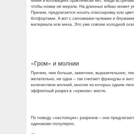
Мини в коллекциях практически нет. Миди встречают
чтобы ножки не мерзли. На длинных юбках может у
Причем, предлагается носить плиссировку или цве
ботфортами. А вот с сапожками-чулками и блузкам
материала или меха. Это уже совсем холодной осе
«Гром» и молнии
Причем, чем больше, заметнее, выразительнее, те
желательно, не одна – так считают французы и анг
количеством молний, многие из которых одним лег
эффектный разрез в «нужном» месте.
По поводу «настоящих» разрезов – они предлагаются
одинаково популярно.