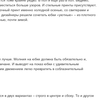
ся тоже крайне редко. В пол и еще раз в пол. Видимо,
меститься больше узоров. И стильные принты присутствуют.
точный принт именно холодной осенью, со свитерами и
и дизайнеры решили сочетать юбки «уютные» – из плотного
нью, почти зимой.
м лучше. Молния на юбке должна быть обязательно и,
личане. И выводят на показ юбки с удивительным
ким движением легко превратить в соблазнительный
 в двух вариантах – строго в центре и сбоку. То и другое