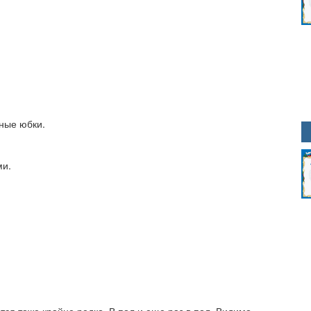
ные юбки.
ми.