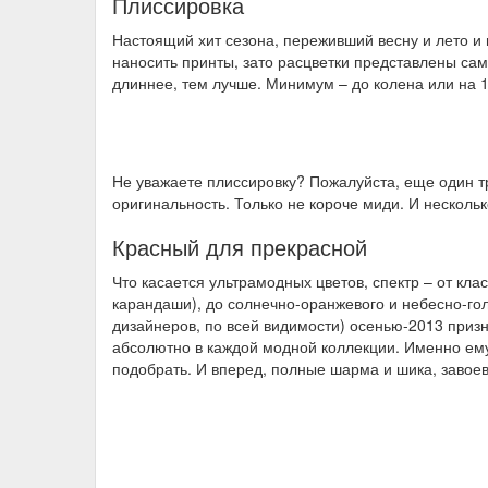
Плиссировка
Настоящий хит сезона, переживший весну и лето и 
наносить принты, зато расцветки представлены сам
длиннее, тем лучше. Минимум – до колена или на 1
Не уважаете плиссировку? Пожалуйста, еще один тр
оригинальность. Только не короче миди. И нескольк
Красный для прекрасной
Что касается ультрамодных цветов, спектр – от кла
карандаши), до солнечно-оранжевого и небесно-г
дизайнеров, по всей видимости) осенью-2013 призн
абсолютно в каждой модной коллекции. Именно ему
подобрать. И вперед, полные шарма и шика, завое