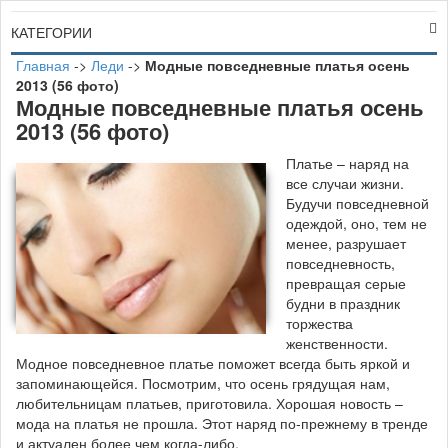
КАТЕГОРИИ
Главная
->
Леди
->
Модные повседневные платья осень
2013 (56 фото)
Модные повседневные платья осень
2013 (56 фото)
П
латье – наряд на
все случаи жизни.
Будучи повседневной
одеждой, оно, тем не
менее, разрушает
повседневность,
превращая серые
будни в праздник
торжества
женственности.
Модное повседневное платье поможет всегда быть яркой и
запоминающейся. Посмотрим, что осень грядущая нам,
любительницам платьев, приготовила. Хорошая новость –
мода на платья не прошла. Этот наряд по-прежнему в тренде
и актуален более чем когда-либо.