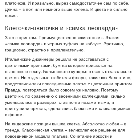
платочков. И правильно, вырез самодостаточен сам по себе.
Длина – в пол или немного выше колена. И цвета не сильно
яркие.
Клеточки-цветочки и «самка леопарда»
Зато с принтом. Преимущественно «животным». Этакая
«самка леопарда» в черных туфлях на каблуке. Эротично,
грациозно, страстно и привлекательно.
Итальянские дизайнеры решили не расставаться с
цветочными принтами, бум на которые пришелся на
нынешнюю весну. Большинство кутюрье в осень отказались от
цветов. Но отдельные любители флоры, такие как Валентино,
представили-таки повседневные платья с цветочным принтом.
Правда, повторяться было совсем уж неловко. Поэтому
цветочки, по сравнению с весенними коллекциями, сильно
уменьшились в размерах, став почти незаметными, и
приглушили яркость, сделавшись блеклыми и сливающимися
с фоном.
На лидерские позиции вышла клетка. Абсолютно любая – в
тренде. Классическая клетка – великолепное решение для
повседневной модели платьев. Сочетание яркости и