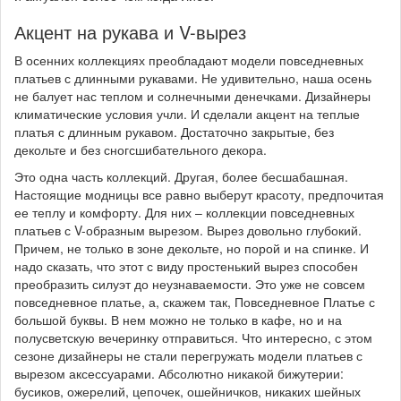
Акцент на рукава и V-вырез
В осенних коллекциях преобладают модели повседневных
платьев с длинными рукавами. Не удивительно, наша осень
не балует нас теплом и солнечными денечками. Дизайнеры
климатические условия учли. И сделали акцент на теплые
платья с длинным рукавом. Достаточно закрытые, без
декольте и без сногсшибательного декора.
Это одна часть коллекций. Другая, более бесшабашная.
Настоящие модницы все равно выберут красоту, предпочитая
ее теплу и комфорту. Для них – коллекции повседневных
платьев с V-образным вырезом. Вырез довольно глубокий.
Причем, не только в зоне декольте, но порой и на спинке. И
надо сказать, что этот с виду простенький вырез способен
преобразить силуэт до неузнаваемости. Это уже не совсем
повседневное платье, а, скажем так, Повседневное Платье с
большой буквы. В нем можно не только в кафе, но и на
полусветскую вечеринку отправиться. Что интересно, с этом
сезоне дизайнеры не стали перегружать модели платьев с
вырезом аксессуарами. Абсолютно никакой бижутерии:
бусиков, ожерелий, цепочек, ошейничков, никаких шейных