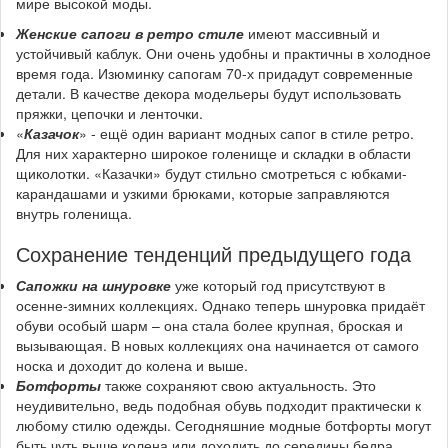
мире высокой моды.
Женские сапоги в ретро стиле
имеют массивный и
устойчивый каблук. Они очень удобны и практичны в холодное
время года. Изюминку сапогам 70-х придадут современные
детали. В качестве декора модельеры будут использовать
пряжки, цепочки и ленточки.
«
Казачок
» - ещё один вариант модных сапог в стиле ретро.
Для них характерно широкое голенище и складки в области
щиколотки. «Казачки» будут стильно смотреться с юбками-
карандашами и узкими брюками, которые заправляются
внутрь голенища.
Сохранение тенденций предыдущего года
Сапожки на шнуровке
уже который год присутствуют в
осенне-зимних коллекциях. Однако теперь шнуровка придаёт
обуви особый шарм – она стала более крупная, броская и
вызывающая. В новых коллекциях она начинается от самого
носка и доходит до колена и выше.
Ботфорты
также сохраняют свою актуальность. Это
неудивительно, ведь подобная обувь подходит практически к
любому стилю одежды. Сегодняшние модные ботфорты могут
быть чуть выше колена или доходить до середины бедра.