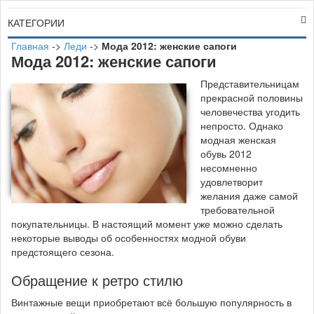
КАТЕГОРИИ
Главная
->
Леди
->
Мода 2012: женские сапоги
Мода 2012: женские сапоги
П
редставительницам
прекрасной половины
человечества угодить
непросто. Однако
модная женская
обувь 2012
несомненно
удовлетворит
желания даже самой
требовательной
покупательницы. В настоящий момент уже можно сделать
некоторые выводы об особенностях модной обуви
предстоящего сезона.
Обращение к ретро стилю
Винтажные вещи приобретают всё большую популярность в