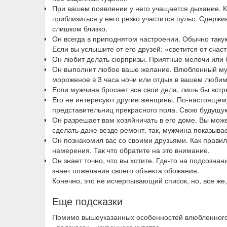
При вашем появлении у него учащается дыхание. Ка
приблизиться у него резко участится пульс. Сдержи
слишком близко.
Он всегда в приподнятом настроении. Обычно такую
Если вы услышите от его друзей: «светится от счасть
Он любит делать сюрпризы. Приятные мелочи или б
Он выполнит любое ваше желание. Влюбленный мужч
мороженое в 3 часа ночи или отдых в вашем любим
Если мужчина бросает все свои дела, лишь бы встр
Его не интересуют другие женщины. По-настоящем
представительниц прекрасного пола. Свою будущую
Он разрешает вам хозяйничать в его доме. Вы мож
сделать даже везде ремонт. так, мужчина показывает
Он познакомил вас со своими друзьями. Как правил
намерения. Так что обратите на это внимание.
Он знает точно, что вы хотите. Где-то на подсозн
знает пожелания своего объекта обожания.
Конечно, это не исчерпывающий список, но, все же
Еще подсказки
Помимо вышеуказанных особенностей влюбленного