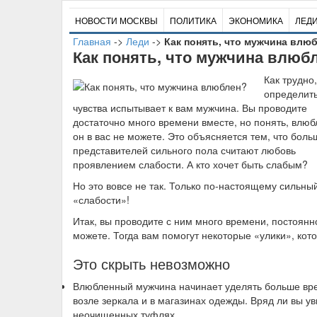
НОВОСТИ МОСКВЫ
ПОЛИТИКА
ЭКОНОМИКА
ЛЕД
Главная
->
Леди
->
Как понять, что мужчина влю
Как понять, что мужчина влюб
К
ак трудно
определить
чувства испытывает к вам мужчина. Вы проводите
достаточно много времени вместе, но понять, влюб
он в вас не можете. Это объясняется тем, что боль
представителей сильного пола считают любовь
проявлением слабости. А кто хочет быть слабым?
Но это вовсе не так. Только по-настоящему сильны
«слабости»!
Итак, вы проводите с ним много времени, постоянн
можете. Тогда вам помогут некоторые «улики», кот
Это скрыть невозможно
Влюбленный мужчина начинает уделять больше вре
возле зеркала и в магазинах одежды. Вряд ли вы у
неочищенных туфлях.