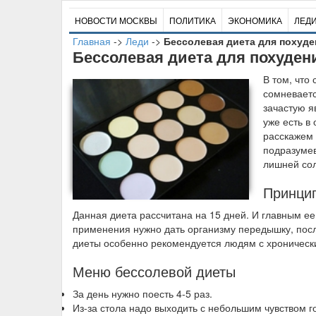
НОВОСТИ МОСКВЫ
ПОЛИТИКА
ЭКОНОМИКА
ЛЕД
Главная
->
Леди
->
Бессолевая диета для похуде
Бессолевая диета для похуден
В
том, что 
сомневаетс
зачастую я
уже есть в
расскажем
подразумев
лишней сол
Принцип
Данная диета рассчитана на 15 дней. И главным ее
применения нужно дать организму передышку, посл
диеты особенно рекомендуется людям с хроничес
Меню бессолевой диеты
За день нужно поесть 4-5 раз.
Из-за стола надо выходить с небольшим чувством г