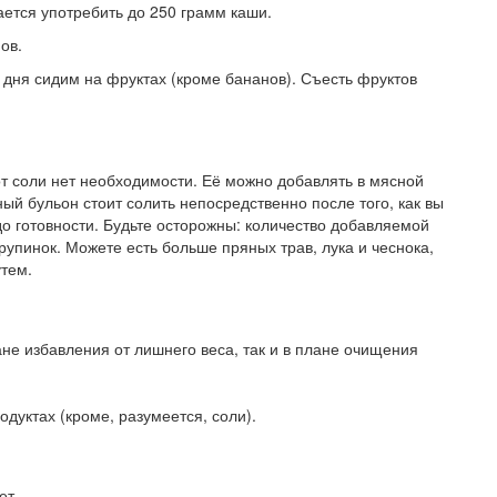
ается употребить до 250 грамм каши.
ов.
дня сидим на фруктах (кроме бананов). Съесть фруктов
от соли нет необходимости. Её можно добавлять в мясной
ный бульон стоит солить непосредственно после того, как вы
до готовности. Будьте осторожны: количество добавляемой
упинок. Можете есть больше пряных трав, лука и чеснока,
утем.
не избавления от лишнего веса, так и в плане очищения
одуктах (кроме, разумеется, соли).
ет.