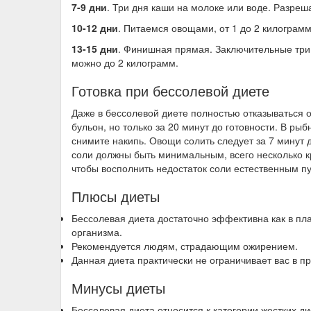
7-9 дни
. Три дня каши на молоке или воде. Разреш
10-12 дни
. Питаемся овощами, от 1 до 2 килограмм
13-15 дни
. Финишная прямая. Заключительные три 
можно до 2 килограмм.
Готовка при бессолевой диете
Даже в бессолевой диете полностью отказываться 
бульон, но только за 20 минут до готовности. В рыб
снимите накипь. Овощи солить следует за 7 минут 
соли должны быть минимальным, всего несколько кр
чтобы восполнить недостаток соли естественным п
Плюсы диеты
Бессолевая диета достаточно эффективна как в пла
организма.
Рекомендуется людям, страдающим ожирением.
Данная диета практически не ограничивает вас в пр
Минусы диеты
Бессолевая диета относится к категории жестких ди