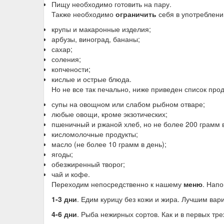
Пищу необходимо готовить на пару.
Также необходимо
ограничить
себя в употреблени
крупы и макаронные изделия;
арбузы, виноград, бананы;
сахар;
соления;
копчености;
кислые и острые блюда.
Но не все так печально, ниже приведен список про
супы на овощном или слабом рыбном отваре;
любые овощи, кроме экзотических;
пшеничный и ржаной хлеб, но не более 200 грамм в
кисломолочные продукты;
масло (не более 10 грамм в день);
ягоды;
обезжиренный творог;
чай и кофе.
Переходим непосредственно к нашему
меню
. Напо
1-3 дни
. Едим курицу без кожи и жира. Лучшим вари
4-6 дни
. Рыба нежирных сортов. Как и в первых тр