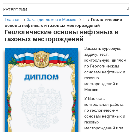
КАТЕГОРИИ
Главная
->
Заказ дипломов в Москве
->
Г
->
Геологические
основы нефтяных и газовых месторождений
Геологические основы нефтяных и
газовых месторождений
Заказать курсовую,
задачу, тест,
контрольную, диплом
по Геологическим
основам нефтяных и
газовых
месторождений в
Москве.
У Вас есть
контрольная работа
по геологическим
основам нефтяных и
газовых
месторождений или