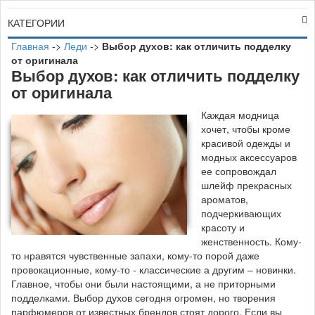
КАТЕГОРИИ
Главная
->
Леди
->
Выбор духов: как отличить подделку
от оригинала
Выбор духов: как отличить подделку
от оригинала
К
аждая модница
хочет, чтобы кроме
красивой одежды и
модных аксессуаров
ее сопровождал
шлейф прекрасных
ароматов,
подчеркивающих
красоту и
женственность. Кому-
то нравятся чувственные запахи, кому-то порой даже
провокационные, кому-то - классические а другим – новинки.
Главное, чтобы они были настоящими, а не приторными
подделками. Выбор духов сегодня огромен, но творения
парфюмеров от известных брендов стоят дорого. Если вы