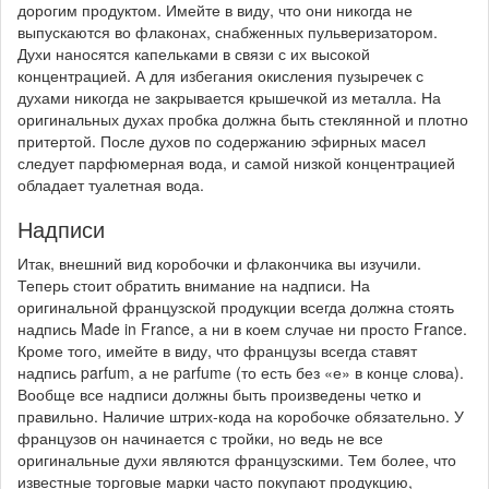
дорогим продуктом. Имейте в виду, что они никогда не
выпускаются во флаконах, снабженных пульверизатором.
Духи наносятся капельками в связи с их высокой
концентрацией. А для избегания окисления пузыречек с
духами никогда не закрывается крышечкой из металла. На
оригинальных духах пробка должна быть стеклянной и плотно
притертой. После духов по содержанию эфирных масел
следует парфюмерная вода, и самой низкой концентрацией
обладает туалетная вода.
Надписи
Итак, внешний вид коробочки и флакончика вы изучили.
Теперь стоит обратить внимание на надписи. На
оригинальной французской продукции всегда должна стоять
надпись Made in France, а ни в коем случае ни просто France.
Кроме того, имейте в виду, что французы всегда ставят
надпись parfum, а не parfumе (то есть без «е» в конце слова).
Вообще все надписи должны быть произведены четко и
правильно. Наличие штрих-кода на коробочке обязательно. У
французов он начинается с тройки, но ведь не все
оригинальные духи являются французскими. Тем более, что
известные торговые марки часто покупают продукцию,