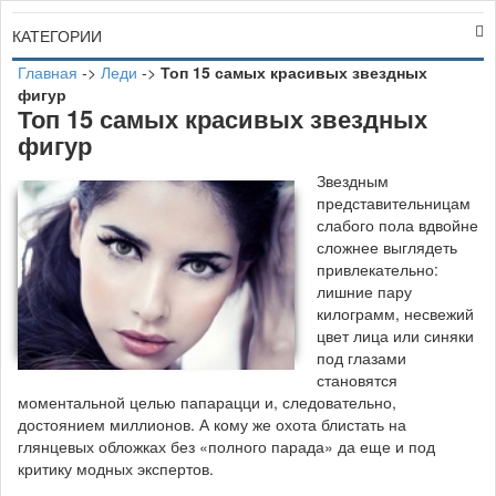
КАТЕГОРИИ
Главная
->
Леди
->
Топ 15 самых красивых звездных
фигур
Топ 15 самых красивых звездных
фигур
З
вездным
представительницам
слабого пола вдвойне
сложнее выглядеть
привлекательно:
лишние пару
килограмм, несвежий
цвет лица или синяки
под глазами
становятся
моментальной целью папарацци и, следовательно,
достоянием миллионов. А кому же охота блистать на
глянцевых обложках без «полного парада» да еще и под
критику модных экспертов.