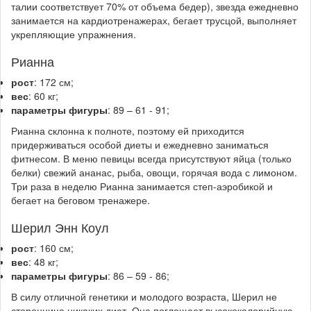
талии соответствует 70% от объема бедер), звезда ежедневно
занимается на кардиотренажерах, бегает трусцой, выполняет
укрепляющие упражнения.
Рианна
рост
: 172 см;
вес
: 60 кг;
параметры фигуры
: 89 – 61 - 91;
Рианна склонна к полноте, поэтому ей приходится
придерживаться особой диеты и ежедневно заниматься
фитнесом. В меню певицы всегда присутствуют яйца (только
белки) свежий ананас, рыба, овощи, горячая вода с лимоном.
Три раза в неделю Рианна занимается степ-аэробикой и
бегает на беговом тренажере.
Шерил Энн Коул
рост
: 160 см;
вес
: 48 кг;
параметры фигуры
: 86 – 59 - 86;
В силу отличной генетики и молодого возраста, Шерил не
сторонница никаких диет. Она поглощает высококалорийную