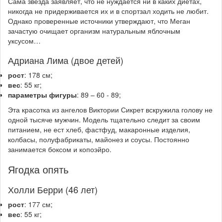
Сама звезда заявляет, что не нуждается ни в каких диетах,
никогда не придерживается их и в спортзал ходить не любит.
Однако проверенные источники утверждают, что Меган
зачастую очищает организм натуральным яблочным
уксусом…
Адриана Лима (двое детей)
рост
: 178 см;
вес
: 55 кг;
параметры фигуры
: 89 – 60 - 89;
Эта красотка из ангелов Виктории Сикрет вскружила голову не
одной тысяче мужчин. Модель тщательно следит за своим
питанием, не ест хлеб, фастфуд, макаронные изделия,
колбасы, полуфабрикаты, майонез и соусы. Постоянно
занимается боксом и копоэйро.
Ягодка опять
Холли Берри (46 лет)
рост
: 177 см;
вес
: 55 кг;