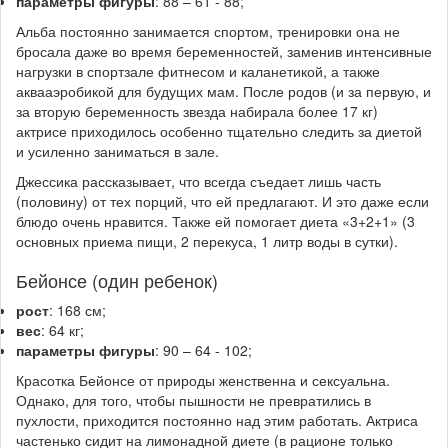
параметры фигуры
: 88 – 61 - 88;
Альба постоянно занимается спортом, тренировки она не
бросала даже во время беременностей, заменив интенсивные
нагрузки в спортзале фитнесом и каланетикой, а также
аквааэробикой для будущих мам. После родов (и за первую, и
за вторую беременность звезда набирала более 17 кг)
актрисе приходилось особенно тщательно следить за диетой
и усиленно заниматься в зале.
Джессика рассказывает, что всегда съедает лишь часть
(половину) от тех порций, что ей предлагают. И это даже если
блюдо очень нравится. Также ей помогает диета «3+2+1» (3
основных приема пищи, 2 перекуса, 1 литр воды в сутки).
Бейонсе (один ребенок)
рост
: 168 см;
вес
: 64 кг;
параметры фигуры
: 90 – 64 - 102;
Красотка Бейонсе от природы женственна и сексуальна.
Однако, для того, чтобы пышности не превратились в
пухлости, приходится постоянно над этим работать. Актриса
частенько сидит на лимонадной диете (в рационе только