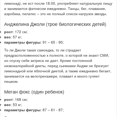
лимонад), не ест после 18.00, употребляет натуральную пищу
и занимается фитнесом ежедневно. Танцы, бег, плавание,
аэробика, пилатес – это не полный список нагрузок звезды.
Анджелина Джоли (трое биологических детей)
рост
: 172 см;
вес
: 57 кг;
параметры фигуры
: 91 – 65 - 90;
То ли Джоли такая самоедка, то ли страдает
предрасположенностью к полноте, о которой не знают СМИ,
но спуску себе актриса не дает. Кроме постоянной
низкокалорийной диеты, перед сьемками Анджи не брезгует
лимонадной или яблочной диетой, а также ежедневно бегает,
занимается на велотренажере, плавает и много гуляет
пешком.
Меган фокс (один ребенок)
рост
: 168 см;
вес
: 53 кг;
параметры фигуры
: 87 – 61 - 87;