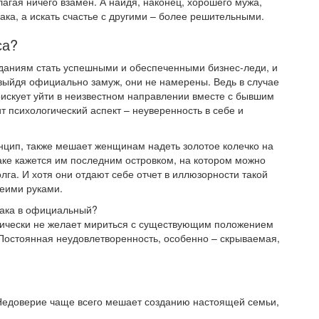
агая ничего взамен. А найдя, наконец, хорошего мужа,
ака, а искать счастье с другими – более решительными.
са?
даниям стать успешными и обеспеченными бизнес-леди, и
 выйдя официально замуж, они не намерены. Ведь в случае
искует уйти в неизвестном направлении вместе с бывшим
т психологический аспект – неуверенность в себе и
нцип, также мешает женщинам надеть золотое колечко на
аке кажется им последним островком, на котором можно
лга. И хотя они отдают себе отчет в иллюзорности такой
беими руками.
рака в официальный?
рически не желает мириться с существующим положением
 Постоянная неудовлетворенность, особенно – скрываемая,
. Недоверие чаще всего мешает созданию настоящей семьи,