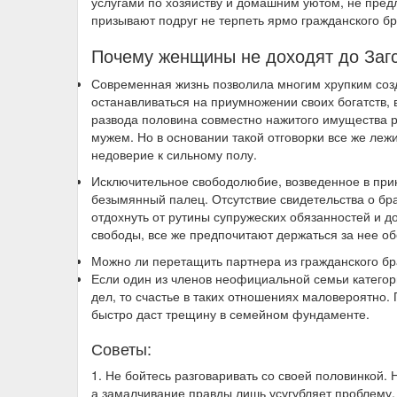
услугами по хозяйству и домашним уютом, не предл
призывают подруг не терпеть ярмо гражданского бр
Почему женщины не доходят до Заг
Современная жизнь позволила многим хрупким соз
останавливаться на приумножении своих богатств,
развода половина совместно нажитого имущества р
мужем. Но в основании такой отговорки все же лежи
недоверие к сильному полу.
Исключительное свободолюбие, возведенное в при
безымянный палец. Отсутствие свидетельства о бр
отдохнуть от рутины супружеских обязанностей и до
свободы, все же предпочитают держаться за нее о
Можно ли перетащить партнера из гражданского б
Если один из членов неофициальной семьи катего
дел, то счастье в таких отношениях маловероятно.
быстро даст трещину в семейном фундаменте.
Советы:
1. Не бойтесь разговаривать со своей половинкой
а замалчивание правды лишь усугубляет проблему.