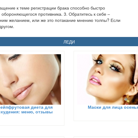
ращение к теме регистрации брака способно быстро
и обороняющегося противника. 3. Обратитесь к себе –
нним желанием, или же это потакание мнению толпы? Если
другом.
ЛЕДИ
рейпфрутовая диета для
Маски для лица осень
охудения: меню, отзывы