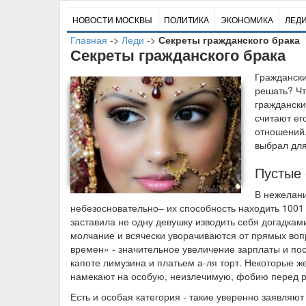
НОВОСТИ МОСКВЫ
ПОЛИТИКА
ЭКОНОМИКА
ЛЕД
Главная
->
Леди
->
Секреты гражданского брака
Секреты гражданского брака
Г
раждански
решать? Чт
граждански
считают е
отношений. 
выбрал дл
Пустые
В нежелани
небезосновательно– их способность находить 1001
заставила не одну девушку изводить себя догадка
молчание и всячески уворачиваются от прямых воп
времен» - значительное увеличение зарплаты и п
капоте лимузина и платьем а-ля торт. Некоторые
намекают на особую, неизлечимую, фобию перед р
Есть и особая категория - такие уверенно заявляют