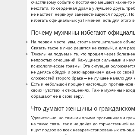
счастливому событию постоянно мешают какие-то 
некстати, то сердечная драма у лучшего друга, тр
не настает, нервируя заневестившуюся подругу. Но
избегать официальных уз Гименея, есть для этого 
Почему мужчины избегают официаль
На первом месте, увы, стоит неутешительное объяс
Сказать такое в лицо решится не каждый, а для ра
Тяжелы на подъем и те, кто прошел через болезне
непростых отношений. Кажущиеся сильными и неуя
психологические травмы. Эта ситуация осложняется
не делясь обидой и разочарованием даже со своей 
сложностей второго брака – не лучшее начало для 
Есть и небольшой процент настоящих противников 
своих чувствах и отношениях. Такие мужчины нахо
обращают ее в свою веру.
Что думают женщины о гражданском
Удивительно, но самыми ярыми противницами гражда
на такую связь, так и не дойдя до торжественной 
ищут подвох во всех незарегистрированных отношен