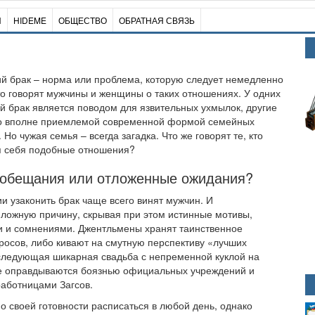
И
HIDEME
ОБЩЕСТВО
ОБРАТНАЯ СВЯЗЬ
й брак – норма или проблема, которую следует немедленно
о говорят мужчины и женщины о таких отношениях. У одних
й брак является поводом для язвительных ухмылок, другие
го вполне приемлемой современной формой семейных
Но чужая семья – всегда загадка. Что же говорят те, кто
я себя подобные отношения?
 обещания или отложенные ожидания?
и узаконить брак чаще всего винят мужчин. И
 ложную причину, скрывая при этом истинные мотивы,
ми и сомнениями. Джентльмены хранят таинственное
росов, либо кивают на смутную перспективу «лучших
оследующая шикарная свадьба с непременной куклой на
 же оправдываются боязнью официальных учреждений и
аботницами Загсов.
 о своей готовности расписаться в любой день, однако