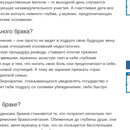
несущественные мелочи – то выходной день случается
ебующая незамедлительного участия. А счастливая дата все
 если копнуть немного глубже, у мужчин, предпочитающих
веские основания.
ного брака?
нение – они просто не видят в подруге свою будущую жену.
зрыва отношений оснований недостаточно.
нную процедуру развода, ставшего итогом прежних
звимыми, мужчины зачастую таят в себе глубокие
 еще и тем, что носить свою боль они предпочитают в себе,
новой спутницей. К тому же заранее признать страх
крепкой семьи.
бюрократии, отказывающихся уведомлять государство о
дят себе подругу со схожими убеждениями, либо быстро
 браке?
нских браков становятся те, кто потратил несколько лет
церемонии бракосочетания. Обиженные до глубины души, они
иях, виня мужчину в том, что он пользуется бесплатными