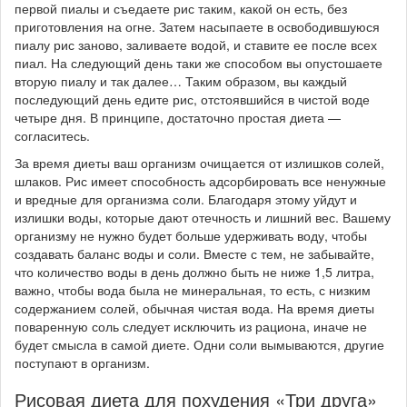
первой пиалы и съедаете рис таким, какой он есть, без
приготовления на огне. Затем насыпаете в освободившуюся
пиалу рис заново, заливаете водой, и ставите ее после всех
пиал. На следующий день таки же способом вы опустошаете
вторую пиалу и так далее… Таким образом, вы каждый
последующий день едите рис, отстоявшийся в чистой воде
четыре дня. В принципе, достаточно простая диета —
согласитесь.
За время диеты ваш организм очищается от излишков солей,
шлаков. Рис имеет способность адсорбировать все ненужные
и вредные для организма соли. Благодаря этому уйдут и
излишки воды, которые дают отечность и лишний вес. Вашему
организму не нужно будет больше удерживать воду, чтобы
создавать баланс воды и соли. Вместе с тем, не забывайте,
что количество воды в день должно быть не ниже 1,5 литра,
важно, чтобы вода была не минеральная, то есть, с низким
содержанием солей, обычная чистая вода. На время диеты
поваренную соль следует исключить из рациона, иначе не
будет смысла в самой диете. Одни соли вымываются, другие
поступают в организм.
Рисовая диета для похудения «Три друга»