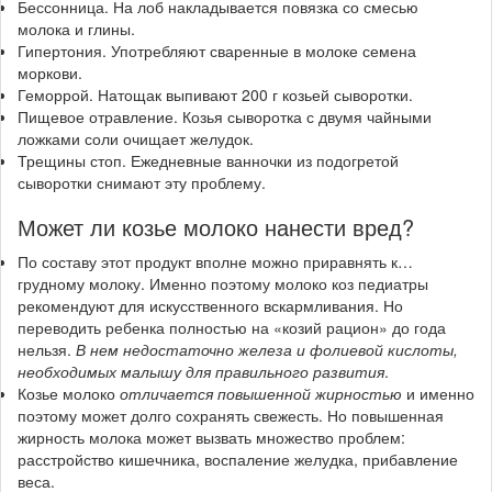
Бессонница
. На лоб накладывается повязка со смесью
молока и глины.
Гипертония
. Употребляют сваренные в молоке семена
моркови.
Геморрой
. Натощак выпивают 200 г козьей сыворотки.
Пищевое отравление
. Козья сыворотка с двумя чайными
ложками соли очищает желудок.
Трещины стоп
. Ежедневные ванночки из подогретой
сыворотки снимают эту проблему.
Может ли козье молоко нанести вред?
По составу этот продукт вполне можно приравнять к…
грудному молоку. Именно поэтому молоко коз педиатры
рекомендуют для искусственного вскармливания. Но
переводить ребенка полностью на «козий рацион» до года
нельзя.
В нем недостаточно железа и фолиевой кислоты,
необходимых малышу для правильного развития
.
Козье молоко
отличается повышенной жирностью
и именно
поэтому может долго сохранять свежесть. Но повышенная
жирность молока может вызвать множество проблем:
расстройство кишечника, воспаление желудка, прибавление
веса.