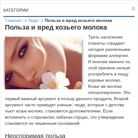
КАТЕГОРИИ
Главная
->
Леди
->
Польза и вред козьего молока
Польза и вред козьего молока
Т
реть населения
планеты страдает
сегодня различными
формами аллергии.
И многим именно по
этой причине нельзя
употреблять в пищу
коровье молоко.
Козье же молоко
гипоаллергенно. Это
первый важный аргумент в пользу данного продукта. Второй
аргумент часто приводят ученые: люди, которые с детства
пьют козье молоко, становятся долгожителями. Если
вспомнить о старожилах чабанах-горцах, это утверждение
становится не лишенным оснований.
Неоспоримая польза