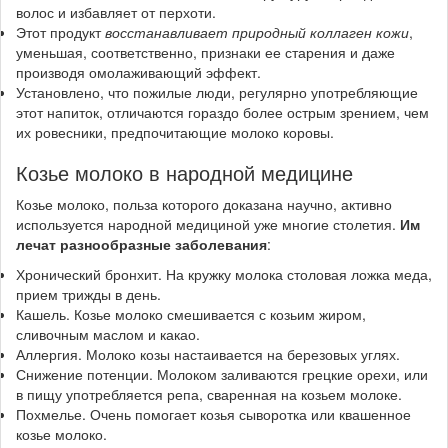
волос и избавляет от перхоти.
Этот продукт
восстанавливает природный коллаген кожи
,
уменьшая, соответственно, признаки ее старения и даже
производя омолаживающий эффект.
Установлено, что пожилые люди, регулярно употребляющие
этот напиток, отличаются гораздо более острым зрением, чем
их ровесники, предпочитающие молоко коровы.
Козье молоко в народной медицине
Козье молоко, польза которого доказана научно, активно
используется народной медициной уже многие столетия.
Им
лечат разнообразные заболевания
:
Хронический бронхит
. На кружку молока столовая ложка меда,
прием трижды в день.
Кашель
. Козье молоко смешивается с козьим жиром,
сливочным маслом и какао.
Аллергия
. Молоко козы настаивается на березовых углях.
Снижение потенции
. Молоком заливаются грецкие орехи, или
в пищу употребляется репа, сваренная на козьем молоке.
Похмелье
. Очень помогает козья сыворотка или квашенное
козье молоко.