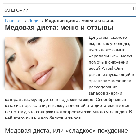
КАТЕГОРИИ
Главная
->
Леди
->
Медовая диета: меню и отзывы
Медовая диета: меню и отзывы
Д
опустим, скажете
вы, но как углеводы,
пусть даже самые
«правильные», могут
помочь в снижении
веса? А так! Они –
рычаг, запускающий в
организме механизм
расходования
запасов энергии,
которая аккумулируется в подкожном жире. Своеобразный
катализатор. Кстати, высокоуглеводной эта диета именуется
не потому, что содержит катастрофически много углеводов. В
ней всего лишь мало белков и жиров.
Медовая диета, или «сладкое» похудение