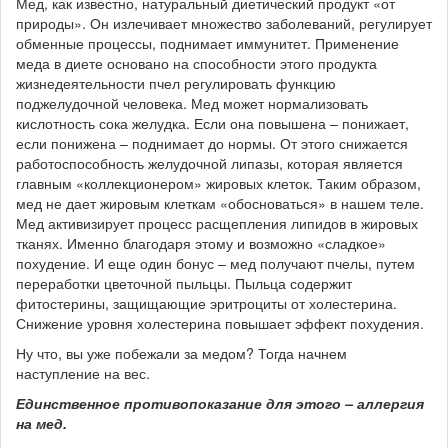
Мед, как известно, натуральный диетический продукт «от
природы». Он излечивает множество заболеваний, регулирует
обменные процессы, поднимает иммунитет. Применение
меда в диете основано на способности этого продукта
жизнедеятельности пчел регулировать функцию
поджелудочной человека. Мед может нормализовать
кислотность сока желудка. Если она повышена – понижает,
если понижена – поднимает до нормы. От этого снижается
работоспособность желудочной липазы, которая является
главным «коллекционером» жировых клеток. Таким образом,
мед не дает жировым клеткам «обосноваться» в нашем теле.
Мед активизирует процесс расщепления липидов в жировых
тканях. Именно благодаря этому и возможно «сладкое»
похудение. И еще один бонус – мед получают пчелы, путем
переработки цветочной пыльцы. Пыльца содержит
фитостерины, защищающие эритроциты от холестерина.
Снижение уровня холестерина повышает эффект похудения.
Ну что, вы уже побежали за медом? Тогда начнем
наступление на вес.
Единственное противопоказание для этого – аллергия
на мед.