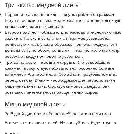
Три «кита» медовой диеты
Первое и главное правило –
не употреблять крахмал
.
Вступая реакцию с ним, мед моментально теряет львиную
долю своих активных свойств.
Второе правило –
обязательно молоко
и кисломолочные
изделия. Только в сочетании с ними мед усваивается
полностью и наилучшим образом. Причем, продукты эти
должны быть не обезжиренными – именно молочный жир
позволяет меду полноценно усвоиться.
Третье правило –
овощи и фрукты
(не содержащие
крахмал) присутствуют обязательно, особенно богатые
витамином А и каротином. Это яблоки, морковь, томаты,
перец, свекла. В них – необходимая для перистальтики
кишечника клетчатка. Образуя симбиоз с медом, они
повышают интенсивность расщепления жиров.
Меню медовой диеты
За 6 дней диетологи обещают сброс пяти-шести кило.
Вот меню этих шести дней. Не волнуйтесь, будет вкусно.