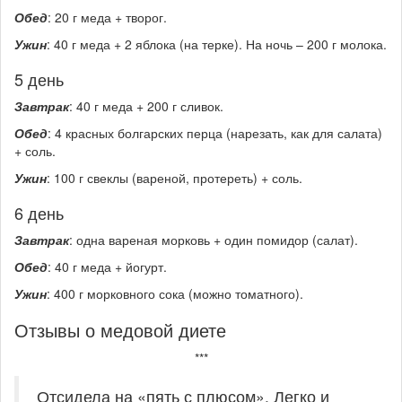
Обед
: 20 г меда + творог.
Ужин
: 40 г меда + 2 яблока (на терке). На ночь – 200 г молока.
5 день
Завтрак
: 40 г меда + 200 г сливок.
Обед
: 4 красных болгарских перца (нарезать, как для салата)
+ соль.
Ужин
: 100 г свеклы (вареной, протереть) + соль.
6 день
Завтрак
: одна вареная морковь + один помидор (салат).
Обед
: 40 г меда + йогурт.
Ужин
: 400 г морковного сока (можно томатного).
Отзывы о медовой диете
***
Отсидела на «пять с плюсом». Легко и