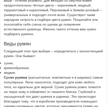
ваши - оттенки розового. Для женщин со смуглой кожей
предпочтительны тёплые цвета – коричневый, медный,
терракотовый и коралловый. Персиковый и бежево-розовый –
универсальные и подходят почти всем. Существует также
народная хитрость в подборе цвета румян. Пощипайте или
похлопайте себя слегка по щекам до появления
естественного румянца. Именно такого оттенка вам нужно
подбирать румяна.
Виды румян
Следующий этап при выборе – определиться с консистенцией
румян. Они бывают:
сухие;
кремообразные;
жидкие.
Сухие румяна
(рассыпчатые, компактные и в шариках) самые
популярные. Легко наносятся, подходят для кожи любого
типа, но идеальны для жирной. Сухие румяна ровно ложатся
на такую кожу и избавляют от лишнего блеска. Глубокий и
насыщенный тон дают румяна в шариках. Это происходит
благодаря тому, что в коробочке производители помещают
шарики различных цветов, которые смешиваются прямо на