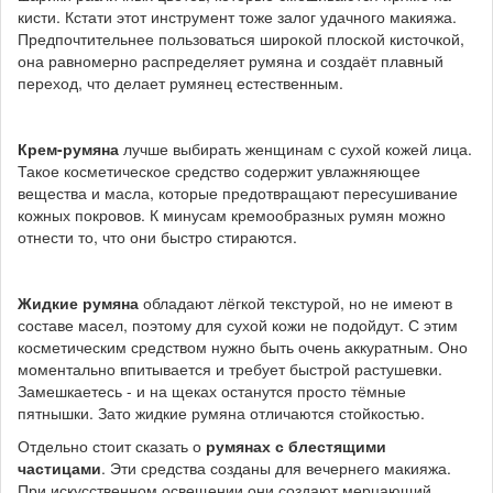
кисти. Кстати этот инструмент тоже залог удачного макияжа.
Предпочтительнее пользоваться широкой плоской кисточкой,
она равномерно распределяет румяна и создаёт плавный
переход, что делает румянец естественным.
Крем-румяна
лучше выбирать женщинам с сухой кожей лица.
Такое косметическое средство содержит увлажняющее
вещества и масла, которые предотвращают пересушивание
кожных покровов. К минусам кремообразных румян можно
отнести то, что они быстро стираются.
Жидкие румяна
обладают лёгкой текстурой, но не имеют в
составе масел, поэтому для сухой кожи не подойдут. С этим
косметическим средством нужно быть очень аккуратным. Оно
моментально впитывается и требует быстрой растушевки.
Замешкаетесь - и на щеках останутся просто тёмные
пятнышки. Зато жидкие румяна отличаются стойкостью.
Отдельно стоит сказать о
румянах с блестящими
частицами
. Эти средства созданы для вечернего макияжа.
При искусственном освещении они создают мерцающий