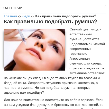
КАТЕГОРИИ
Главная
->
Леди
->
Как правильно подобрать румяна?
Как правильно подобрать румяна?
С
вежий цвет лица и
естественный
румянец остаются
недосягаемой мечтой
современных
горожанок.
Агрессивная
окружающая среда,
стрессы и недостаток
витаминов оставляют
на женских лицах следы в виде тёмных кругов по глазами и
бледной кожи. Исправить ситуацию призвана косметика, в
частности румяна. Но как подобрать румяна, которые
идеально вам подойдут?
Для начала внимательно посмотрите на себя в зеркало. Если
вы там увидели блондинку или брюнетку со светлой кожей, то