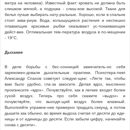
метра на человека). Известный факт: кровать не должна быть
слишком мягкой, а подушка - слиш-ком высокой. Ткани для
белья лучше выбирать нату-ральные. Хорошо, если в спальне
стоит аква-риум. Вода, колышущиеся растения и неспешно
плавающие красивые рыбки оказывают ус-покаивающее
дейст-вие. Оптимальная тем-пература воздуха в по-мещении
- 19°С.
Дыхание
В деле борьбы с бес-сонницей замечатель-но себя
зарекомен-довали дыхательные практики. Психотера-певт
Александр Спахов советует следую-щее: «Лягте так, чтобы
вам было удобно, гла-за закосите. Делая вдох, мысленно
произнесите «вдох». Почувствуйте, как в легкие входит более
сухой воздух. Теперь про себя скажите «выдох» и
почувствуйте, что выходя-щий воздух более влажный.
Выполняйте упражне-ние примерно тридцать секунд, а потом
дышите как обычно, во время выдоха считая от десяти до еди-
ницы и от единицы до десяти. Если забыли цифру, начинайте
снова с десяти».