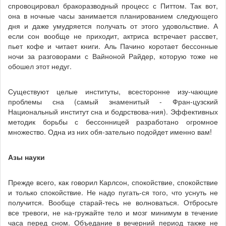
спровоцировал бракоразводный процесс с Питтом. Так вот,
она в ночные часы занимается планированием следующего
дня и даже умудряется получать от этого удовольствие. А
если сон вообще не приходит, актриса встречает рассвет,
пьет кофе и читает книги. Аль Пачино коротает бессонные
ночи за разговорами с Вайноной Райдер, которую тоже не
обошел этот недуг.
Существуют целые институты, всесторонне изу-чающие
проблемы сна (самый знаменитый - Фран-цузский
Национальный институт сна и бодрствова-ния). Эффективных
методик борьбы с бессонницей разработано огромное
множество. Одна из них обя-зательно подойдет именно вам!
Азы науки
Прежде всего, как говорил Карлсон, спокойствие, спокойствие
и только спокойствие. Не надо пугать-ся того, что уснуть не
получится. Вообще старай-тесь не волноваться. Отбросьте
все тревоги, не на-гружайте тело и мозг минимум в течение
часа перед сном. Объедание в вечерний период также не