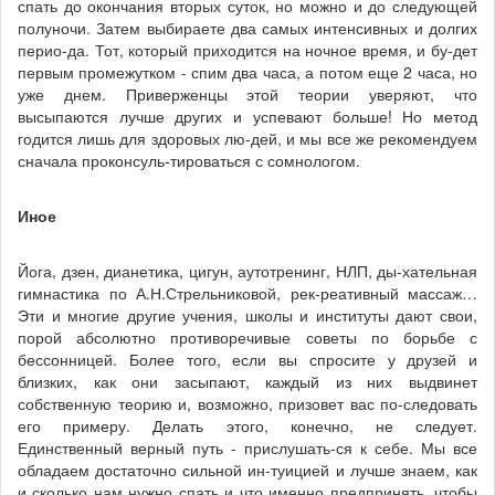
спать до окончания вторых суток, но можно и до следующей
полуночи. Затем выбираете два самых интенсивных и долгих
перио-да. Тот, который приходится на ночное время, и бу-дет
первым промежутком - спим два часа, а потом еще 2 часа, но
уже днем. Приверженцы этой теории уверяют, что
высыпаются лучше других и успевают больше! Но метод
годится лишь для здоровых лю-дей, и мы все же рекомендуем
сначала проконсуль-тироваться с сомнологом.
Иное
Йога, дзен, дианетика, цигун, аутотренинг, НЛП, ды-хательная
гимнастика по А.Н.Стрельниковой, рек-реативный массаж…
Эти и многие другие учения, школы и институты дают свои,
порой абсолютно противоречивые советы по борьбе с
бессонницей. Более того, если вы спросите у друзей и
близких, как они засыпают, каждый из них выдвинет
собственную теорию и, возможно, призовет вас по-следовать
его примеру. Делать этого, конечно, не следует.
Единственный верный путь - прислушать-ся к себе. Мы все
обладаем достаточно сильной ин-туицией и лучше знаем, как
и сколько нам нужно спать и что именно предпринять, чтобы