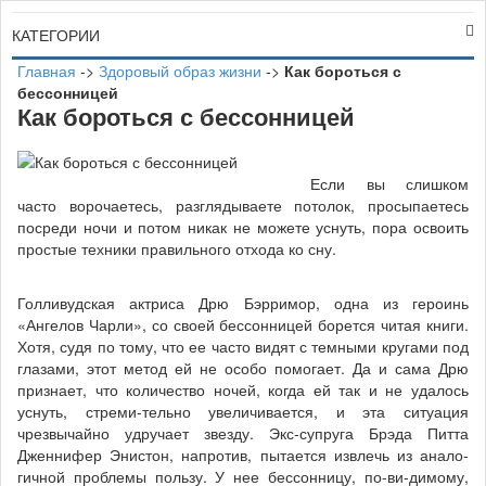
КАТЕГОРИИ
Главная
->
Здоровый образ жизни
->
Как бороться с
бессонницей
Как бороться с бессонницей
Если вы слишком
часто ворочаетесь, разглядываете потолок, просыпаетесь
посреди ночи и потом никак не можете уснуть, пора освоить
простые техники правильного отхода ко сну.
Голливудская актриса Дрю Бэрримор, одна из героинь
«Ангелов Чарли», со своей бессонницей борется читая книги.
Хотя, судя по тому, что ее часто видят с темными кругами под
глазами, этот метод ей не особо помогает. Да и сама Дрю
признает, что количество ночей, когда ей так и не удалось
уснуть, стреми-тельно увеличивается, и эта ситуация
чрезвычайно удручает звезду. Экс-супруга Брэда Питта
Дженнифер Энистон, напротив, пытается извлечь из анало-
гичной проблемы пользу. У нее бессонницу, по-ви-димому,