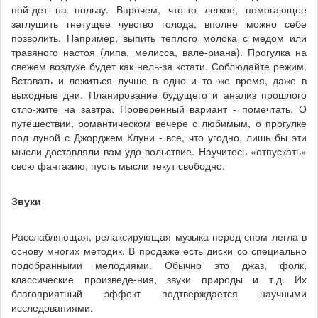
пой-дет на пользу. Впрочем, что-то легкое, помогающее
заглушить гнетущее чувство голода, вполне можно себе
позволить. Например, выпить теплого молока с медом или
травяного настоя (липа, мелисса, вале-риана). Прогулка на
свежем воздухе будет как нель-зя кстати. Соблюдайте режим.
Вставать и ложиться лучше в одно и то же время, даже в
выходные дни. Планирование будущего и анализ прошлого
отло-жите на завтра. Проверенный вариант - помечтать. О
путешествии, романтическом вечере с любимым, о прогулке
под луной с Джорджем Клуни - все, что угодно, лишь бы эти
мысли доставляли вам удо-вольствие. Научитесь «отпускать»
свою фантазию, пусть мысли текут свободно.
Звуки
Расслабляющая, релаксирующая музыка перед сном легла в
основу многих методик. В продаже есть диски со специально
подобранными мелодиями. Обычно это джаз, фолк,
классические произведе-ния, звуки природы и т.д. Их
благоприятный эффект подтверждается научными
исследованиями.