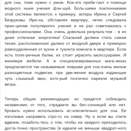
для сна, тоже нужно с умом. Кое-кто прибе-гает к помощи
модного ныне учения фэн-шуй. Боль-шими поклонниками
этой системы являются, к примеру, актеры Ирина и Сергей
Безруковы. Ири-на, обставляя квартиру, четко следовала
прин-ципам популярного учения и не раз советовалась с
профессионалами. Она очень довольна результа-том - в их
доме отличная энергетика! Спальней должна стать самая
тихая, расположенная далеко от входной двери и примерно
равноудаленная от кухни и туалета комната в квартире. Если
есть попе-речные балки, их стоит украсить аксессуарами. И
минимум мебели. А в специализированных мага-зинах
предлагаются так называемые ловушки для сна-очень милые
разноцветные подвески, при дви-жении воздуха издающие
чуть слышный звон, кото-рый поэтично нарекли музыкой
ветра.
Теперь общие рекомендации: их придется соблюдать
независимо от того, страдаете вы бес-сонницей или нет.
Кровать нужно использовать ис-ключительно для сна. Ее
изголовье направить стро-го на север. Ну а если вы спите
вдвоем, позаботь-тесь о том, чтобы на каждого приходилось
доста-точно пространства (в идеале не меньше квадрат-ного