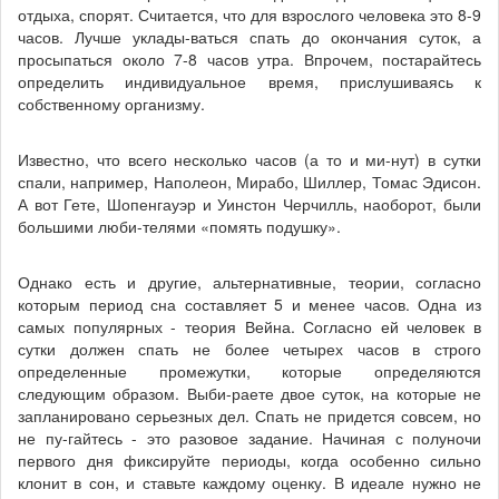
отдыха, спорят. Считается, что для взрослого человека это 8-9
часов. Лучше уклады-ваться спать до окончания суток, а
просыпаться около 7-8 часов утра. Впрочем, постарайтесь
определить индивидуальное время, прислушиваясь к
собственному организму.
Известно, что всего несколько часов (а то и ми-нут) в сутки
спали, например, Наполеон, Мирабо, Шиллер, Томас Эдисон.
А вот Гете, Шопенгауэр и Уинстон Черчилль, наоборот, были
большими люби-телями «помять подушку».
Однако есть и другие, альтернативные, теории, согласно
которым период сна составляет 5 и менее часов. Одна из
самых популярных - теория Вейна. Согласно ей человек в
сутки должен спать не более четырех часов в строго
определенные промежутки, которые определяются
следующим образом. Выби-раете двое суток, на которые не
запланировано серьезных дел. Спать не придется совсем, но
не пу-гайтесь - это разовое задание. Начиная с полуночи
первого дня фиксируйте периоды, когда особенно сильно
клонит в сон, и ставьте каждому оценку. В идеале нужно не