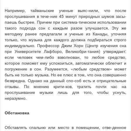
Например, тайваньские ученые выяс-нили, что после
прослушивания в тече-ние 45 минут природных шумов засы-
паешь быстрее. Причем при система-тическом использовании
такого подхода сон с каждым разом улучшается. Эту же
методику ранее предлагали и ученые из Канады, уточняя
только, что музыка для каждого должна подбираться строго
индивидуально. Профессор Джим Хорн (Центр изучения сна
при Университете Лафборо, Великобри-тания) утверждает:
если человек чем-либо взволнован, то любое средство,
которое поможет ему успокоиться, автоматически облегчит и
погружение в сон. Разумеется, «любым средством» может
быть не только музыка. Но ее плюс в том, что она совершенно
безвредна. Однако на данный спо-соб есть и отрицательные
отзывы. По мнению крити-ков, тратить почти час на
прослушивание музыки лишь для того, чтобы уснуть,
неразумно.
Обстановка
Обставлять спальню или место в помещении, отве-денное