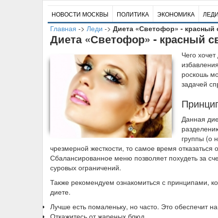
НОВОСТИ МОСКВЫ
ПОЛИТИКА
ЭКОНОМИКА
ЛЕД
Главная
->
Леди
->
Диета «Светофор» - красный
Диета «Светофор» - красный 
Ч
его хочет
избавления
роскошь мо
задачей сп
Принци
Данная дие
разделению
группы (о 
чрезмерной жесткости, то самое время отказаться 
Сбалансированное меню позволяет похудеть за счет
суровых ограничений.
Также рекомендуем ознакомиться с принципами, к
диете.
Лучше есть помаленьку, но часто. Это обеспечит 
Откажитесь от жареных блюд.