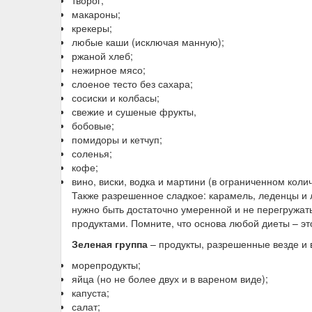
творог;
макароны;
крекеры;
любые каши (исключая манную);
ржаной хлеб;
нежирное мясо;
слоеное тесто без сахара;
сосиски и колбасы;
свежие и сушеные фрукты,
бобовые;
помидоры и кетчуп;
соленья;
кофе;
вино, виски, водка и мартини (в ограниченном колич
Также разрешенное сладкое: карамель, леденцы и
нужно быть достаточно умеренной и не перегружа
продуктами. Помните, что основа любой диеты – эт
Зеленая группа
– продукты, разрешенные везде и в
морепродукты;
яйца (но не более двух и в вареном виде);
капуста;
салат;