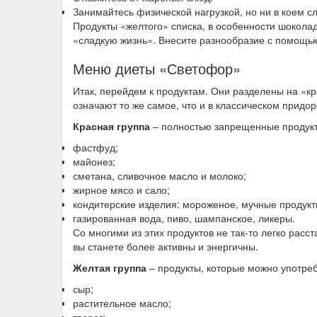
Занимайтесь физической нагрузкой, но ни в коем с
Продукты «желтого» списка, в особенности шоколад
«сладкую жизнь». Внесите разнообразие с помощь
Меню диеты «Светофор»
Итак, перейдем к продуктам. Они разделены на «к
означают то же самое, что и в классическом придо
Красная группа
– полностью запрещенные продукты
фастфуд;
майонез;
сметана, сливочное масло и молоко;
жирное мясо и сало;
кондитерские изделия: мороженое, мучные продукт
газированная вода, пиво, шампанское, ликеры.
Со многими из этих продуктов не так-то легко расст
вы станете более активны и энергичны.
Желтая группа
– продукты, которые можно употребл
сыр;
растительное масло;