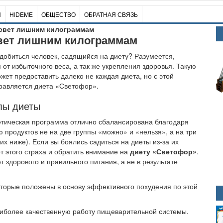
И
HIDEME
ОБЩЕСТВО
ОБРАТНАЯ СВЯЗЬ
 свет лишним килограммам
свет лишним килограммам
 добиться человек, садящийся на диету? Разумеется,
 от избыточного веса, а так же укрепления здоровья. Такую
жет предоставить далеко не каждая диета, но с этой
равляется диета «Светофор».
пы диеты
тическая программа отлично сбалансирована благодаря
 продуктов не на две группы «можно» и «нельзя», а на три
них ниже). Если вы боялись садиться на диеты из-за их
от этого страха и обратить внимание на
диету «Светофор»
.
 здорового и правильного питания, а не в результате
оторые положены в основу эффективного похудения по этой
наиболее качественную работу пищеварительной системы.