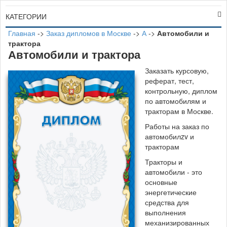
КАТЕГОРИИ
Главная
->
Заказ дипломов в Москве
->
А
->
Автомобили и
трактора
Автомобили и трактора
Заказать курсовую,
реферат, тест,
контрольную, диплом
по автомобилям и
тракторам в Москве.
Работы на заказ по
автомобилzv и
тракторам
Тракторы и
автомобили - это
основные
энергетические
средства для
выполнения
механизированных