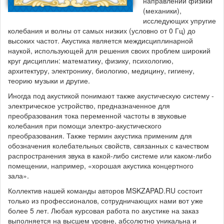
направлений физики
(механики),
исследующих упругие
колебания и волны от самых низких (условно от 0 Гц) до
высоких частот. Акустика является междисциплинарной
наукой, использующей для решения своих проблем широкий
круг дисциплин: математику, физику, психологию,
архитектуру, электронику, биологию, медицину, гигиену,
теорию музыки и другие.
Иногда под акустикой понимают также акустическую систему -
электрическое устройство, предназначенное для
преобразования тока переменной частоты в звуковые
колебания при помощи электро-акустического
преобразования. Также термин акустика применим для
обозначения колебательных свойств, связанных с качеством
распространения звука в какой-либо системе или каком-либо
помещении, например, «хорошая акустика концертного
зала».
Коллектив нашей команды авторов MSKZAPAD.RU состоит
только из профессионалов, сотрудничающих нами вот уже
более 5 лет. Любая курсовая работа по акустике на заказ
выполняется на высшем уровне, абсолютно уникальна и