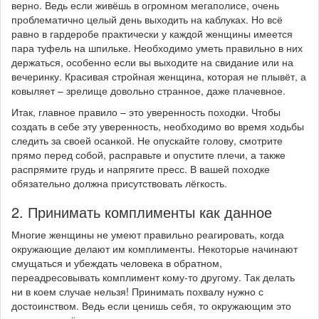
верно. Ведь если живёшь в огромном мегаполисе, очень
проблематично целый день выходить на каблуках. Но всё
равно в гардеробе практически у каждой женщины имеется
пара туфель на шпильке. Необходимо уметь правильно в них
держаться, особенно если вы выходите на свидание или на
вечеринку. Красивая стройная женщина, которая не плывёт, а
ковыляет – зрелище довольно странное, даже плачевное.
Итак, главное правило – это уверенность походки. Чтобы
создать в себе эту уверенность, необходимо во время ходьбы
следить за своей осанкой. Не опускайте голову, смотрите
прямо перед собой, расправьте и опустите плечи, а также
распрямите грудь и напрягите пресс. В вашей походке
обязательно должна присутствовать лёгкость.
2. Принимать комплименты как данное
Многие женщины не умеют правильно реагировать, когда
окружающие делают им комплименты. Некоторые начинают
смущаться и убеждать человека в обратном,
переадресовывать комплимент кому-то другому. Так делать
ни в коем случае нельзя! Принимать похвалу нужно с
достоинством. Ведь если ценишь себя, то окружающим это