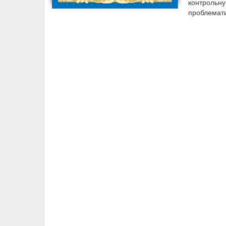
контрольну
проблемат