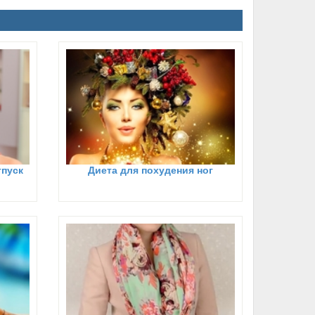
тпуск
Диета для похудения ног