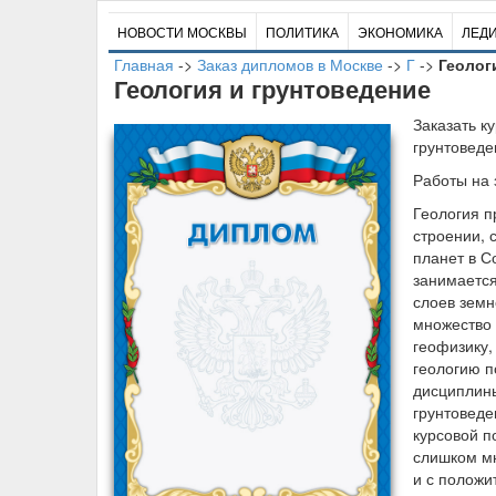
НОВОСТИ МОСКВЫ
ПОЛИТИКА
ЭКОНОМИКА
ЛЕД
Главная
->
Заказ дипломов в Москве
->
Г
->
Геолог
Геология и грунтоведение
Заказать к
грунтоведе
Работы на 
Геология п
строении, 
планет в С
занимается
слоев земн
множество 
геофизику,
геологию п
дисциплины
грунтоведе
курсовой п
слишком мн
и с положи