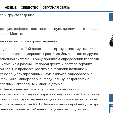
И
HIDEME
ОБЩЕСТВО
ОБРАТНАЯ СВЯЗЬ
ия и грунтоведение
урсовую, реферат, тест, контрольную, диплом по Геологиии
нию в Москве.
заказ по геологиии грунтоведению
редставляет собой достаточно широкую систему знаний о
составе и закономерностях развития Земли, а также других
олнечной системе. В общепринятом определении геология
 изучением различных пород грунта и состава верхних
ой коры. В процессе развития в геологии появилось
узкоспециализированных наук, включая гидрогеологию,
 геохимию, минералогию, геодинамику, петрографию,
олезных ископаемых и многие другие
.Невозможно написать курсовую по геологии и
нию, если отсутствует конкретная научная база. Написание
о геологиии грунтоведению в данном случае может отнять
ого времени и сил.ЧУП «Зачетка» решит проблему быстро
тельным результатом: наши специалисты подготовят