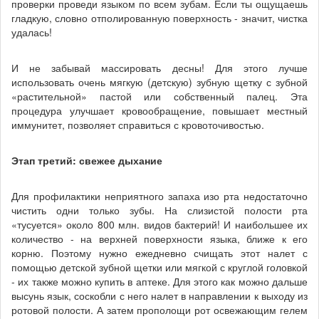
проверки проведи языком по всем зубам. Если ты ощущаешь
гладкую, словно отполированную поверхность - значит, чистка
удалась!
И не забывай массировать десны! Для этого лучше
использовать очень мягкую (детскую) зубную щетку с зубной
«растительной» пастой или собственный палец. Эта
процедура улучшает кровообращение, повышает местный
иммунитет, позволяет справиться с кровоточивостью.
Этап третий: свежее дыхание
Для профилактики неприятного запаха изо рта недостаточно
чистить одни только зубы. На слизистой полости рта
«тусуется» около 800 млн. видов бактерий! И наибольшее их
количество - на верхней поверхности языка, ближе к его
корню. Поэтому нужно ежедневно счищать этот налет с
помощью детской зубной щетки или мягкой с круглой головкой
- их также можно купить в аптеке. Для этого как можно дальше
высунь язык, соскобли с него налет в направлении к выходу из
ротовой полости. А затем прополощи рот освежающим гелем