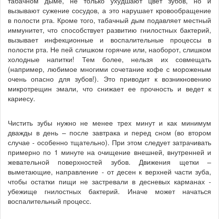
табачном дыме, не только ухудшают цвет зубов, но и
вызывают сужение сосудов, а это нарушает кровообращение
в полости рта. Кроме того, табачный дым подавляет местный
иммунитет, что способствует развитию гнилостных бактерий,
вызывает инфекционные и воспалительные процессы в
полости рта. Не пей слишком горячие или, наоборот, слишком
холодные напитки! Тем более, нельзя их совмещать
(например, любимое многими сочетание кофе с мороженым
очень опасно для зубов!). Это приводит к возникновению
микротрещин эмали, что снижает ее прочность и ведет к
кариесу.
Чистить зубы нужно не менее трех минут и как минимум
дважды в день – после завтрака и перед сном (во втором
случае - особенно тщательно). При этом следует затрачивать
примерно по 1 минуте на очищение внешней, внутренней и
жевательной поверхностей зубов. Движения щетки –
выметающие, направление - от десен к верхней части зуба,
чтобы остатки пищи не застревали в десневых карманах -
убежище гнилостных бактерий. Иначе может начаться
воспалительный процесс.