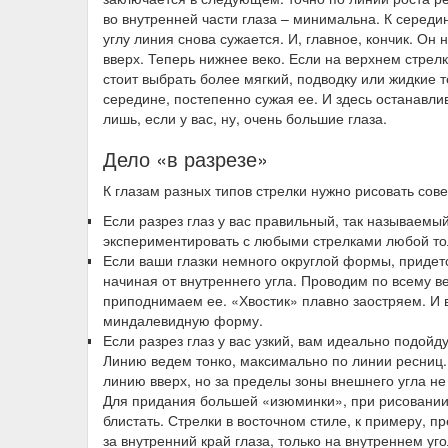
во внутренней части глаза – минимальна. К середи
углу линия снова сужается. И, главное, кончик. Он 
вверх. Теперь нижнее веко. Если на верхнем стрел
стоит выбрать более мягкий, подводку или жидкие 
середине, постепенно сужая ее. И здесь останавли
лишь, если у вас, ну, очень большие глаза.
Дело «в разрезе»
К глазам разных типов стрелки нужно рисовать сов
Если разрез глаз у вас правильный, так называем
экспериментировать с любыми стрелками любой т
Если ваши глазки немного округлой формы, придет
начиная от внутреннего угла. Проводим по всему в
приподнимаем ее. «Хвостик» плавно заостряем. И в
миндалевидную форму.
Если разрез глаз у вас узкий, вам идеально подойду
Линию ведем тонко, максимально по линии ресниц
линию вверх, но за пределы зоны внешнего угла не
Для придания большей «изюминки», при рисовании 
блистать. Стрелки в восточном стиле, к примеру, п
за внутренний край глаза, только на внутреннем уг