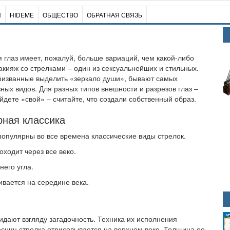
И
HIDEME
ОБЩЕСТВО
ОБРАТНАЯ СВЯЗЬ
я глаз имеет, пожалуй, больше вариаций, чем какой-либо
акияж со стрелками – один из сексуальнейших и стильных.
ризванные выделить «зеркало души», бывают самых
ных видов. Для разных типов внешности и разрезов глаз –
йдете «свой» – считайте, что создали собственный образ.
ная классика
опулярны во все времена классические виды стрелок.
оходит через все веко.
него угла.
ивается на середине века.
дают взгляду загадочность. Техника их исполнения
есниц стрелка отрисовывается на верхнем веке. Толщина ее