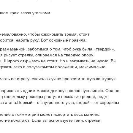
нем краю глаза уголками.
 немаловажно, чтобы сэкономить время, стоит
орится, набить руку. Вот основные правила:
размазанной, заботимся о том, чтоб рука была «твердой».
ая рисует стрелку, опираемся на твердую опору.
 Широко открывать не стоит. Но и закрывать не нужно. Вы
держать веко в полузакрытом положении, максимально
елать ее стразу, сначала лучше провести тонкую контурную
ь нарисовать одним махом длинную сплошную линию. Она не
ц (поскольку ресницы растут в несколько рядов), редко
а этапа.Первый – с внутреннего угла, второй – от середины
ение от симметрии может испортить весь макияж.
ногие полагают. Если вы используете тени, стрелки