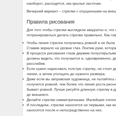
наоборот, расходятся, как крылья ласточки.
Вечерний вариант – стрелки с опущенными на внеш
Правила рисования
Для того чтобы стрелки выглядели аккуратно и, что
потренироваться делать стрелки правильно. Как гов
Чтобы линия стрелок получилась ровной и не была 
Ставим зеркало на уровне глаз. Локтем руки, котор
В процессе рисования глазе держим полуоткрытыми.
должны видеть, что получается и, одновременно, 
расслабив.
Если нужно нарисовать толстую стрелку, не стоит д
линии, а затем утолщать до нужного размера.
Даже если вы заправская художница, не пытайтес
получится ровной, тем более что линия роста ресни
бывает ровной. Лучше рисуйте длинную стрелку в дв
до внешнего.
Делайте стрелки симметричными. Малейшее отклон
И последнее, стрелки наносятся не первыми, как м
наносятся после и непосредственно на них.