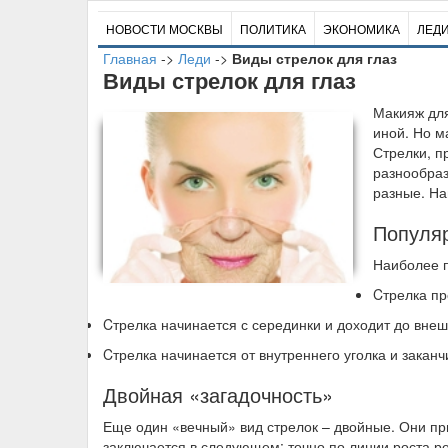
НОВОСТИ МОСКВЫ
ПОЛИТИКА
ЭКОНОМИКА
ЛЕД
Главная
->
Леди
->
Виды стрелок для глаз
Виды стрелок для глаз
М
акияж дл
иной. Но м
Стрелки, п
разнообраз
разные. На
Популяр
Наиболее п
Cтрелка пр
Cтрелка начинается с серединки и доходит до внеш
Cтрелка начинается от внутреннего уголка и заканч
Двойная «загадочность»
Еще один «вечный» вид стрелок – двойные. Они при
заключается в следующем: точно по линии роста р