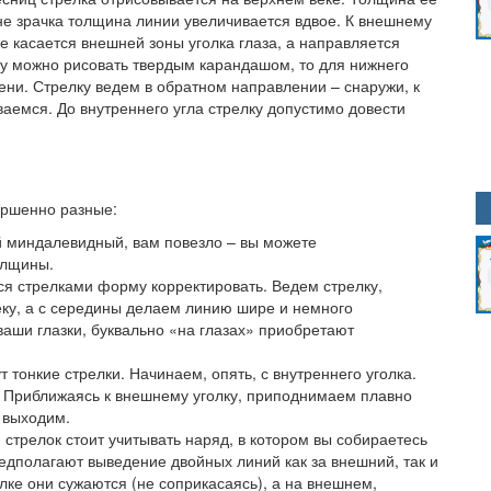
не зрачка толщина линии увеличивается вдвое. К внешнему
не касается внешней зоны уголка глаза, а направляется
ку можно рисовать твердым карандашом, то для нижнего
тени. Стрелку ведем в обратном направлении – снаружи, к
ваемся. До внутреннего угла стрелку допустимо довести
ершенно разные:
ый миндалевидный, вам повезло – вы можете
олщины.
ся стрелками форму корректировать. Ведем стрелку,
еку, а с середины делаем линию шире и немного
аши глазки, буквально «на глазах» приобретают
т тонкие стрелки. Начинаем, опять, с внутреннего уголка.
. Приближаясь к внешнему уголку, приподнимаем плавно
 выходим.
стрелок стоит учитывать наряд, в котором вы собираетесь
редполагают выведение двойных линий как за внешний, так и
олке они сужаются (не соприкасаясь), а на внешнем,