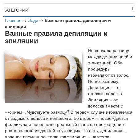
КАТЕГОРИИ
Главная
->
Леди
->
Важные правила депиляции и
эпиляции
Важные правила депиляции и
эпиляции
Н
о сначала разницу
между де-пиляцией и
э-пиляцией. Обе
процедуры
избавляют от волос.
Но по-разному.
Депиляция – от
стержня волоска.
Эпиляция – от
волоска вместе с
«корнем». Чувствуете разницу? В первом случае избавляемся
от видимого волоса и ненадолго. Во втором – повреждается
фолликула и появляется реальный шанс на прекращение
роста волоска из данной «луковицы». То есть, депиляция –
явление временное, тогда как эпиляция – навсегда.