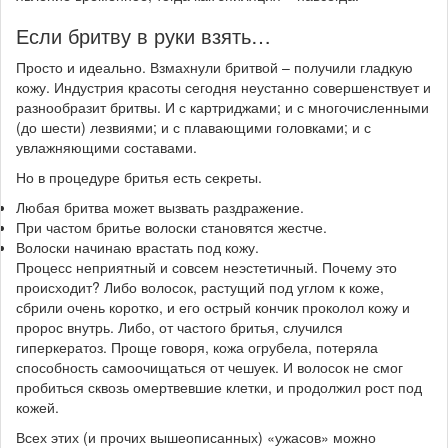
Если бритву в руки взять…
Просто и идеально. Взмахнули бритвой – получили гладкую
кожу. Индустрия красоты сегодня неустанно совершенствует и
разнообразит бритвы. И с картриджами; и с многочисленными
(до шести) лезвиями; и с плавающими головками; и с
увлажняющими составами.
Но в процедуре бритья есть секреты.
Любая бритва может вызвать раздражение.
При частом бритье волоски становятся жестче.
Волоски начинаю врастать под кожу.
Процесс неприятный и совсем неэстетичный. Почему это
происходит? Либо волосок, растущий под углом к коже,
сбрили очень коротко, и его острый кончик проколол кожу и
пророс внутрь. Либо, от частого бритья, случился
гиперкератоз. Проще говоря, кожа огрубела, потеряла
способность самоочищаться от чешуек. И волосок не смог
пробиться сквозь омертвевшие клетки, и продолжил рост под
кожей.
Всех этих (и прочих вышеописанных) «ужасов» можно