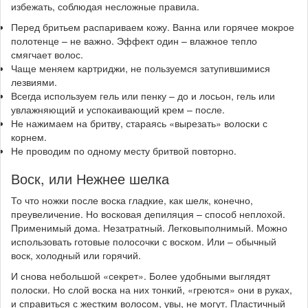
избежать, соблюдая несложные правила.
Перед бритьем распариваем кожу. Ванна или горячее мокрое
полотенце – не важно. Эффект один – влажное тепло
смягчает волос.
Чаще меняем картриджи, не пользуемся затупившимися
лезвиями.
Всегда используем гель или пенку – до и лосьон, гель или
увлажняющий и успокаивающий крем – после.
Не нажимаем на бритву, стараясь «вырезать» волоски с
корнем.
Не проводим по одному месту бритвой повторно.
Воск, или Нежнее шелка
То что ножки после воска гладкие, как шелк, конечно,
преувеличение. Но восковая депиляция – способ неплохой.
Применимый дома. Незатратный. Легковыполнимый. Можно
использовать готовые полосочки с воском. Или – обычный
воск, холодный или горячий.
И снова небольшой «секрет». Более удобными выглядят
полоски. Но слой воска на них тонкий, «греются» они в руках,
и справиться с жестким волосом, увы, не могут. Пластичный