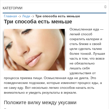
КАТЕГОРИИ
Главная
->
Леди
->
Три способа есть меньше
Три способа есть меньше
О
смысленная еда —
легкий способ
сократить калории и
стать ближе к своей
цели сделать талию
более тонкой. Лучшая
часть в том, что вовсе
не обязательно
лишать себя
удовольствия от
процесса приема пищи. Осмысленная еда не диета. Это
поведенческие подсказки, которые изменяют процесс еды, а
не саму еду. Вот несколько легких способов начать есть
внимательно и увидеть результаты в зеркале.
Положите вилку между укусами