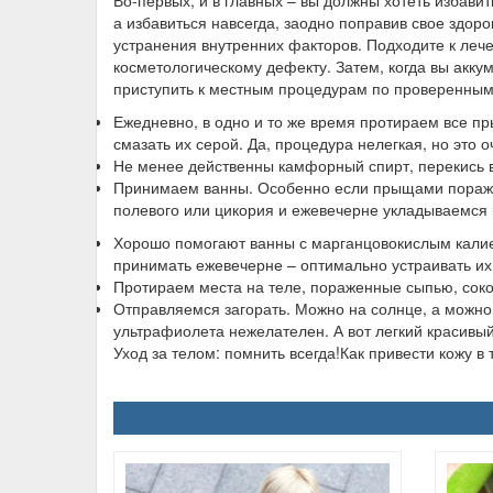
Во-первых, и в главных – вы должны хотеть избави
а избавиться навсегда, заодно поправив свое здоро
устранения внутренних факторов. Подходите к лече
косметологическому дефекту. Затем, когда вы акку
приступить к местным процедурам по проверенны
Ежедневно, в одно и то же время протираем все п
смазать их серой. Да, процедура нелегкая, но это 
Не менее действенны камфорный спирт, перекись 
Принимаем ванны. Особенно если прыщами пораж
полевого или цикория и ежевечерне укладываемся 
Хорошо помогают ванны с марганцовокислым калием
принимать ежевечерне – оптимально устраивать их 
Протираем места на теле, пораженные сыпью, соко
Отправляемся загорать. Можно на солнце, а можно 
ультрафиолета нежелателен. А вот легкий красивы
Уход за телом: помнить всегда!Как привести кожу в