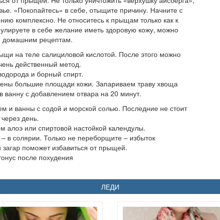
ться от прыщей. Не только уничтожить «верхушку айсберга»,
вье. «Покопайтесь» в себе, отыщите причину. Начните с
нию комплексно. Не относитесь к прыщам только как к
мулируете в себе желание иметь здоровую кожу, можно
м домашним рецептам.
рыщи на теле салициловой кислотой. После этого можно
очень действенный метод.
водорода и борный спирт.
ены большие площади кожи. Запариваем траву хвоща
в ванну с добавлением отвара на 20 минут.
 и ванны с содой и морской солью. Последние не стоит
через день.
м алоэ или спиртовой настойкой календулы.
– в солярии. Только не переборщите – избыток
й загар поможет избавиться от прыщей.
 тонус после похудения
ЛЕДИ