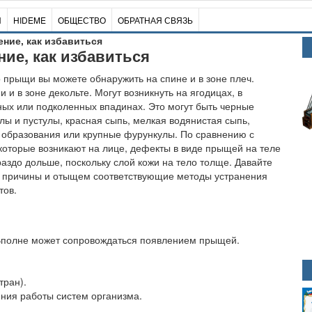
И
HIDEME
ОБЩЕСТВО
ОБРАТНАЯ СВЯЗЬ
ение, как избавиться
ние, как избавиться
 прыщи вы можете обнаружить на спине и в зоне плеч.
и и в зоне декольте. Могут возникнуть на ягодицах, в
х или подколенных впадинах. Это могут быть черные
улы и пустулы, красная сыпь, мелкая водянистая сыпь,
образования или крупные фурункулы. По сравнению с
оторые возникают на лице, дефекты в виде прыщей на теле
раздо дольше, поскольку слой кожи на тело толще. Давайте
 причины и отыщем соответствующие методы устранения
тов.
Вполне может сопровождаться появлением прыщей.
тран).
ния работы систем организма.