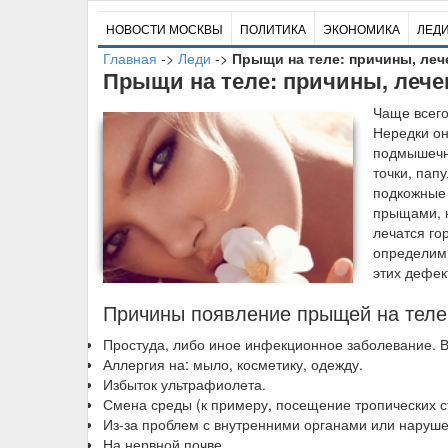
НОВОСТИ МОСКВЫ
ПОЛИТИКА
ЭКОНОМИКА
ЛЕД
Главная
->
Леди
->
Прыщи на теле: причины, леч
Прыщи на теле: причины, лече
Ч
аще всего
Нередки он
подмышечны
точки, пап
подкожные 
прыщами, к
лечатся го
определим
этих дефек
Причины появление прыщей на теле
Простуда, либо иное инфекционное заболевание. 
Аллергия на: мыло, косметику, одежду.
Избыток ультрафиолета.
Смена среды (к примеру, посещение тропических с
Из-за проблем с внутренними органами или наруше
На нервной почве.