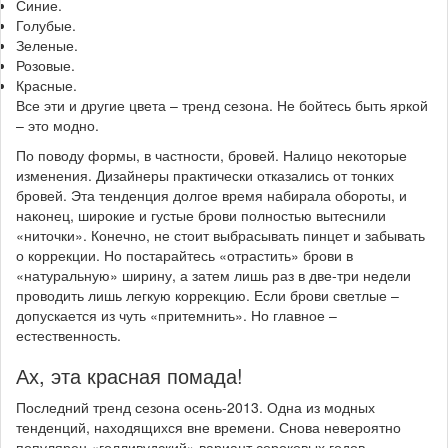
Синие.
Голубые.
Зеленые.
Розовые.
Красные.
Все эти и другие цвета – тренд сезона. Не бойтесь быть яркой
– это модно.
По поводу формы, в частности, бровей. Налицо некоторые
изменения. Дизайнеры практически отказались от тонких
бровей. Эта тенденция долгое время набирала обороты, и
наконец, широкие и густые брови полностью вытеснили
«ниточки». Конечно, не стоит выбрасывать пинцет и забывать
о коррекции. Но постарайтесь «отрастить» брови в
«натуральную» ширину, а затем лишь раз в две-три недели
проводить лишь легкую коррекцию. Если брови светлые –
допускается из чуть «притемнить». Но главное –
естественность.
Ах, эта красная помада!
Последний тренд сезона осень-2013. Одна из модных
тенденций, находящихся вне времени. Снова невероятно
популярен «голливудский» вариант сороковых годов.