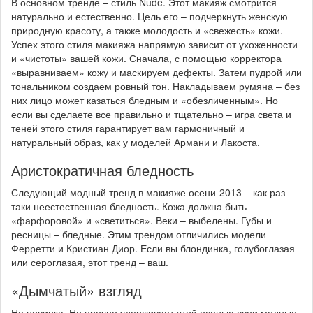
В основном тренде – стиль Nude. Этот макияж смотрится
натурально и естественно. Цель его – подчеркнуть женскую
природную красоту, а также молодость и «свежесть» кожи.
Успех этого стиля макияжа напрямую зависит от ухоженности
и «чистоты» вашей кожи. Сначала, с помощью корректора
«выравниваем» кожу и маскируем дефекты. Затем пудрой или
тональником создаем ровный тон. Накладываем румяна – без
них лицо может казаться бледным и «обезличенным». Но
если вы сделаете все правильно и тщательно – игра света и
теней этого стиля гарантирует вам гармоничный и
натуральный образ, как у моделей Армани и Лакоста.
Аристократичная бледность
Следующий модный тренд в макияже осени-2013 – как раз
таки неестественная бледность. Кожа должна быть
«фарфоровой» и «светиться». Веки – выбелены. Губы и
ресницы – бледные. Этим трендом отличились модели
Ферретти и Кристиан Диор. Если вы блондинка, голубоглазая
или сероглазая, этот тренд – ваш.
«Дымчатый» взгляд
Не новинка. Но прочно удерживает этой осенью свои модные