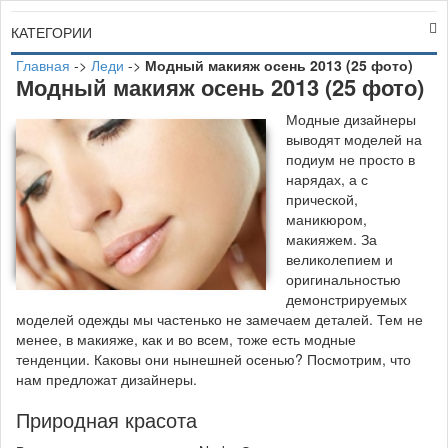
КАТЕГОРИИ
Главная
->
Леди
->
Модный макияж осень 2013 (25 фото)
Модный макияж осень 2013 (25 фото)
М
одные дизайнеры
выводят моделей на
подиум не просто в
нарядах, а с
прической,
маникюром,
макияжем. За
великолепием и
оригинальностью
демонстрируемых
моделей одежды мы частенько не замечаем деталей. Тем не
менее, в макияже, как и во всем, тоже есть модные
тенденции. Каковы они нынешней осенью? Посмотрим, что
нам предложат дизайнеры.
Природная красота