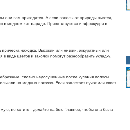
ом они вам пригодятся. А если волосы от природы вьются,
ки
в модном хит-параде. Приветствуются и афрокудри в
а причёска находка. Высокий или низкий, аккуратный или
я в виде цветов и заколок помогут разнообразить укладку.
небрежные, словно недосушенные после купания волосы.
елькали на модных показах. Если заплетает пучок или хвост
ямую, не хотите - делайте на бок. Главное, чтобы она была