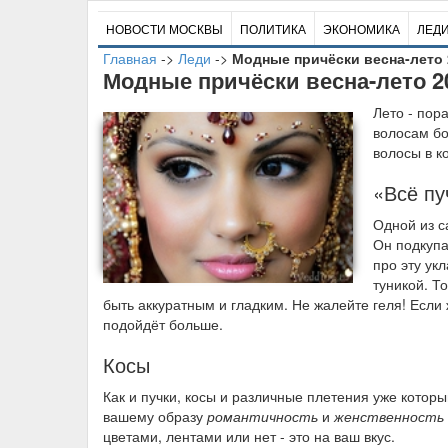
НОВОСТИ МОСКВЫ
ПОЛИТИКА
ЭКОНОМИКА
ЛЕД
Главная
->
Леди
->
Модные причёски весна-лето 
Модные причёски весна-лето 2
Л
ето - пор
волосам бо
волосы в к
«Всё пу
Одной из с
Он подкупа
про эту ук
туникой. Т
быть аккуратным и гладким. Не жалейте геля! Если 
подойдёт больше.
Косы
Как и пучки, косы и различные плетения уже котор
вашему образу
романтичность
и
женственность
цветами, лентами или нет - это на ваш вкус.