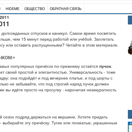
И
HIDEME
ОБЩЕСТВО
ОБРАТНАЯ СВЯЗЬ
2011
011
а долгожданных отпусков и каникул. Самое время посвятить
льше, чем 15 минут перед работой или учёбой. Заплетать
осу или оставить распущенными? Читайте в этом материале.
чком»
амых популярных причёсок по-прежнему остаётся
пучок
.
ет своей простой и элегантностью. Универсальность - тоже
ладку: она подойдёт и под вечернее платье, и под шорты с
олько не забывайте, что под строгий наряд пучок должен
же вы идёте просто на прогулку - нарочитая неаккуратность
ый сезон подряд держаться на вершине. Хотите придать
- выбирайте эту причёску. Тугие или лохматые, украшенные