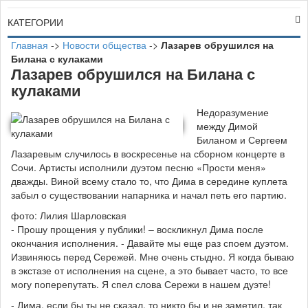
КАТЕГОРИИ
Главная
->
Новости общества
->
Лазарев обрушился на
Билана с кулаками
Лазарев обрушился на Билана с
кулаками
Недоразумение
между Димой
Биланом и Сергеем
Лазаревым случилось в воскресенье на сборном концерте в
Сочи. Артисты исполнили дуэтом песню «Прости меня»
дважды. Виной всему стало то, что Дима в середине куплета
забыл о существовании напарника и начал петь его партию.
фото: Лилия Шарловская
- Прошу прощения у публики! – воскликнул Дима после
окончания исполнения. - Давайте мы еще раз споем дуэтом.
Извиняюсь перед Сережей. Мне очень стыдно. Я когда бываю
в экстазе от исполнения на сцене, а это бывает часто, то все
могу поперепутать. Я спел слова Сережи в нашем дуэте!
- Дима, если бы ты не сказал, то никто бы и не заметил, так