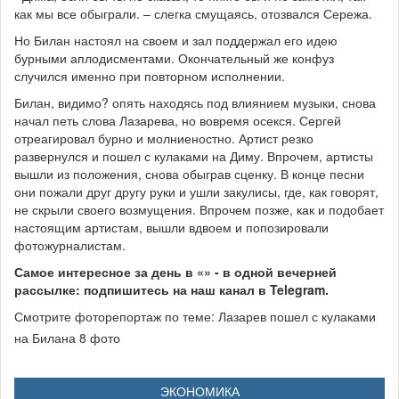
как мы все обыграли. – слегка смущаясь, отозвался Сережа.
Но Билан настоял на своем и зал поддержал его идею
бурными аплодисментами. Окончательный же конфуз
случился именно при повторном исполнении.
Билан, видимо? опять находясь под влиянием музыки, снова
начал петь слова Лазарева, но вовремя осекся. Сергей
отреагировал бурно и молниеностно. Артист резко
развернулся и пошел с кулаками на Диму. Впрочем, артисты
вышли из положения, снова обыграв сценку. В конце песни
они пожали друг другу руки и ушли закулисы, где, как говорят,
не скрыли своего возмущения. Впрочем позже, как и подобает
настоящим артистам, вышли вдвоем и попозировали
фотожурналистам.
Самое интересное за день в «» - в одной вечерней
рассылке: подпишитесь на наш канал в Telegram.
Смотрите фоторепортаж по теме:
Лазарев пошел с кулаками
на Билана 8 фото
ЭКОНОМИКА