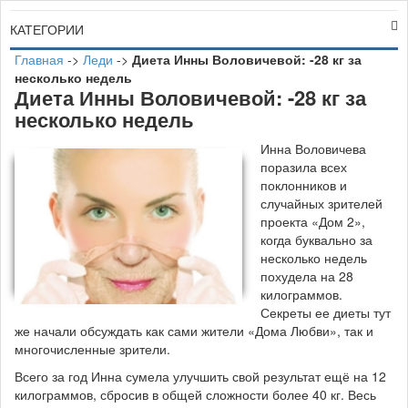
КАТЕГОРИИ
Главная
->
Леди
->
Диета Инны Воловичевой: -28 кг за
несколько недель
Диета Инны Воловичевой: -28 кг за
несколько недель
И
нна Воловичева
поразила всех
поклонников и
случайных зрителей
проекта «Дом 2»,
когда буквально за
несколько недель
похудела на 28
килограммов.
Секреты ее диеты тут
же начали обсуждать как сами жители «Дома Любви», так и
многочисленные зрители.
Всего за год Инна сумела улучшить свой результат ещё на 12
килограммов, сбросив в общей сложности более 40 кг. Весь