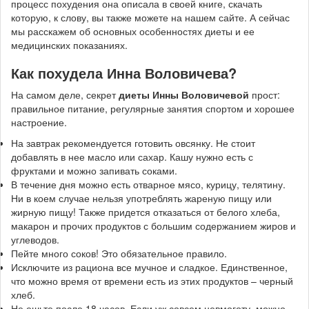
процесс похудения она описала в своей книге, скачать
которую, к слову, вы также можете на нашем сайте. А сейчас
мы расскажем об основных особенностях диеты и ее
медицинских показаниях.
Как похудела Инна Воловичева?
На самом деле, секрет
диеты Инны Воловичевой
прост:
правильное питание, регулярные занятия спортом и хорошее
настроение.
На завтрак рекомендуется готовить овсянку. Не стоит
добавлять в нее масло или сахар. Кашу нужно есть с
фруктами и можно запивать соками.
В течение дня можно есть отварное мясо, курицу, телятину.
Ни в коем случае нельзя употреблять жареную пищу или
жирную пищу! Также придется отказаться от белого хлеба,
макарон и прочих продуктов с большим содержанием жиров и
углеводов.
Пейте много соков! Это обязательное правило.
Исключите из рациона все мучное и сладкое. Единственное,
что можно время от времени есть из этих продуктов – черный
хлеб.
Не ешьте после 18 часов. Если уж совсем невмоготу, можно