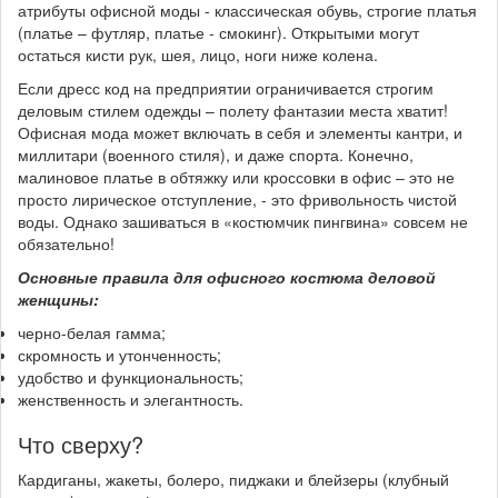
атрибуты офисной моды - классическая обувь, строгие платья
(платье – футляр, платье - смокинг). Открытыми могут
остаться кисти рук, шея, лицо, ноги ниже колена.
Если дресс код на предприятии ограничивается строгим
деловым стилем одежды – полету фантазии места хватит!
Офисная мода может включать в себя и элементы кантри, и
миллитари (военного стиля), и даже спорта. Конечно,
малиновое платье в обтяжку или кроссовки в офис – это не
просто лирическое отступление, - это фривольность чистой
воды. Однако зашиваться в «костюмчик пингвина» совсем не
обязательно!
Основные правила для офисного костюма деловой
женщины:
черно-белая гамма;
скромность и утонченность;
удобство и функциональность;
женственность и элегантность.
Что сверху?
Кардиганы, жакеты, болеро, пиджаки и блейзеры (клубный