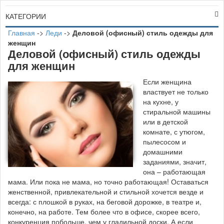
КАТЕГОРИИ
Главная
->
Леди
->
Деловой (офисный) стиль одежды для
женщин
Деловой (офисный) стиль одежды
для женщин
Е
сли женщина
властвует не только
на кухне, у
стиральной машины
или в детской
комнате, с утюгом,
пылесосом и
домашними
заданиями, значит,
она – работающая
мама. Или пока не мама, но точно работающая! Оставаться
женственной, привлекательной и стильной хочется везде и
всегда: с плошкой в руках, на беговой дорожке, в театре и,
конечно, на работе. Тем более что в офисе, скорее всего,
конкуренция побольше, чем у гладильной доски. А если