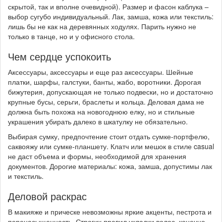
скрытой, так и вполне очевидной). Размер и фасон каблука –
выбор сугубо индивидуальный. Лак, замша, кожа или текстиль:
лишь бы не как на деревянных ходулях. Парить нужно не
только в танце, но и у офисного стола.
Чем сердце успокоить
Аксессуары, аксессуары и еще раз аксессуары. Шейные
платки, шарфы, галстуки, банты, жабо, воротники. Дорогая
бижутерия, допускающая не только подвески, но и достаточно
крупные бусы, серьги, браслеты и кольца. Деловая дама не
должна быть похожа на новогоднюю елку, но и стильные
украшения убирать далеко в шкатулку не обязательно.
Выбирая сумку, предпочтение стоит отдать сумке-портфелю,
саквояжу или сумке-планшету. Клатч или мешок в стиле casual
не даст объема и формы, необходимой для хранения
документов. Дорогие материалы: кожа, замша, допустимы лак
и текстиль.
Деловой раскрас
В макияже и прическе невозможны яркие акценты, пестрота и
перенасыщенность. Строгих правил укладки волос, конечно,