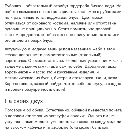
Рубашка – обязательный атрибут гардероба бизнес-леди. На
работе возможны не только варианты костюмов с рубашками,
но и различные топы, водолазки, блузы. Цвет может
отличаться от основного костюма, наличие или отсутствие
пуговиц не принципиально. Стоит помнить, что деловой
костюм предполагает обязательное присутствие жакета или
его аналога поверх блузы.
Актуальную и модную вещицу под названием жабо в этом
сезоне дополняет и самостоятельные (отдельный)
воротничок. Он может стать великолепным украшением как в
тандеме с манжетами, так и сам по себе. Вариантов таких
воротничков – масса: это и кружевные изделия, и
металлические, из бусин, бисера и стекляруса, ткани, кожи.
Короче говоря, каждый найдет что-то себе по вкусу, а заодно
и проявит безупречность стиля!
На своих двух
Поговорим об обуви. Естественно, обувной пьедестал почета
в деловом стиле занимают туфли-лодочки. Однако им не
уступают такие модные уже несколько сезонов кряду модели
на высоком каблуке и платформе (она может быть как