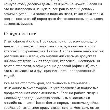
конкурентов у деловой дамы нет и быть не может, и если ей
это не интересно и не нужно, все-равно легкий девичий
эгоизм внутренним голосом подсказывает, какая юбка талию
подчеркнет, а какой наряд даже благосклонность начальства
завоевать сумеет.
Откуда истоки
Итак, офисный стиль. Произошел он от совсем молодого
делового стиля, который в свою очередь взял
начало из
классики и пуританства Англии
. Направление одно и то же,
различие лишь в том, что английский стиль не допускает
никаких отступлений от традиций, классика – несгибаемый
вектор строгости, а официально-деловой (офисный) стиль –
это микс классики и функциональности, приправленный
модой.
Все та же строгость кроя, элегантность материалов и
изысканность аксессуаров, но уже практически полностью
продиктованная современностью. Если на работе введен
жесткий дресс код - уместно вспомнить о костюмах в
английском стиле. Черно-белые наряды, костюмы двойки,
тройки, обязательное присутствие жакета. Неотъемлемые