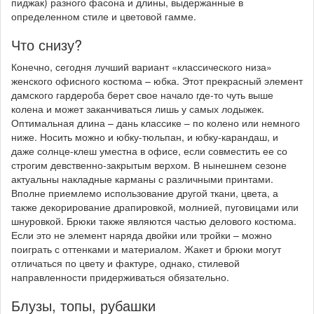
пиджак) разного фасона и длины, выдержанные в
определенном стиле и цветовой гамме.
Что снизу?
Конечно, сегодня лучший вариант «классического низа»
женского офисного костюма – юбка. Этот прекрасный элемент
дамского гардероба берет свое начало где-то чуть выше
колена и может заканчиваться лишь у самых лодыжек.
Оптимальная длина – дань классике – по колено или немного
ниже. Носить можно и юбку-тюльпан, и юбку-карандаш, и
даже солнце-клеш уместна в офисе, если совместить ее со
строгим девственно-закрытым верхом. В нынешнем сезоне
актуальны накладные карманы с различными принтами.
Вполне приемлемо использование другой ткани, цвета, а
также декорирование драпировкой, молнией, пуговицами или
шнуровкой. Брюки также являются частью делового костюма.
Если это не элемент наряда двойки или тройки – можно
поиграть с оттенками и материалом. Жакет и брюки могут
отличаться по цвету и фактуре, однако, стилевой
направленности придерживаться обязательно.
Блузы, топы, рубашки