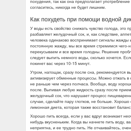
похудения, так как она предполагает употребление
согласитесь, никогда не будет лишним.
Как похудеть при помощи водной ди
У воды есть свойство снижать чувство голода, это п
разбавляет желудочный сок, и, как следствие, аппет
человека одинаково воспринимает сигналы жажды и
постоянную жажду, мы все время стремимся чего-ниб
перекусываем и все время голодны. Решение пробле
следует выпить немного воды, сколько хочется. Есл
покинет вас через 10-15 минут.
Утром, натощак, сразу после сна, рекомендуется вы
активизирует обменные процессы. Можно отжать в с
не раньше чем через полчаса. Вообще, воду хорошо
после. Выпивая любую жидкость сразу после прием
желудочный сок, что нарушает процесс пищеварени
случае, сделайте пару глотков, не больше. Хорошо
лимонная диета, которая также восстановит балан
Хорошо пить всегда, если у вас вдруг возникает не
нибудь вкусненьким. Когда вы начнете пить воду, ва
неприятна, и ее трудно пить. Не отчаивайтесь, оче