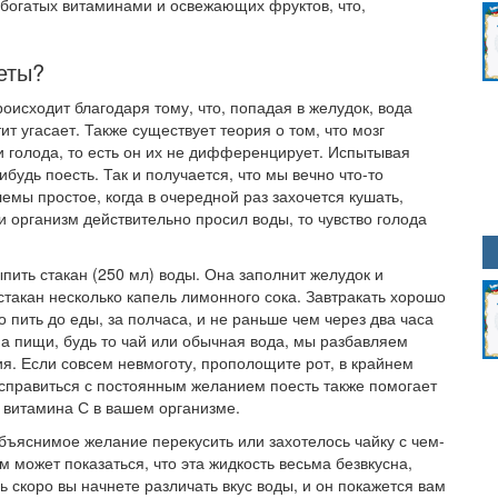
 богатых витаминами и освежающих фруктов, что,
еты?
роисходит благодаря тому, что, попадая в желудок, вода
ит угасает. Также существует теория о том, что мозг
 голода, то есть он их не дифференцирует. Испытывая
удь поесть. Так и получается, что мы вечно что-то
мы простое, когда в очередной раз захочется кушать,
и организм действительно просил воды, то чувство голода
пить стакан (250 мл) воды. Она заполнит желудок и
такан несколько капель лимонного сока. Завтракать хорошо
 пить до еды, за полчаса, и не раньше чем через два часа
а пищи, будь то чай или обычная вода, мы разбавляем
я. Если совсем невмоготу, прополощите рот, в крайнем
 справиться с постоянным желанием поесть также помогает
с витамина С в вашем организме.
объяснимое желание перекусить или захотелось чайку с чем-
м может показаться, что эта жидкость весьма безвкусна,
нь скоро вы начнете различать вкус воды, и он покажется вам