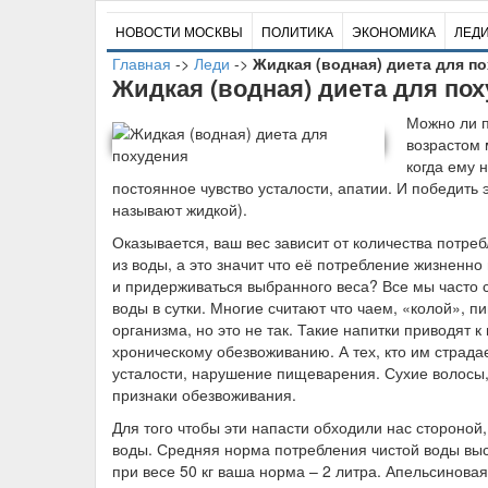
НОВОСТИ МОСКВЫ
ПОЛИТИКА
ЭКОНОМИКА
ЛЕД
Главная
->
Леди
->
Жидкая (водная) диета для п
Жидкая (водная) диета для по
М
ожно ли 
возрастом 
когда ему 
постоянное чувство усталости, апатии. И победить
называют жидкой).
Оказывается, ваш вес зависит от количества потре
из воды, а это значит что её потребление жизненно
и придерживаться выбранного веса? Все мы часто 
воды в сутки. Многие считают что чаем, «колой», 
организма, но это не так. Такие напитки приводят к
хроническому обезвоживанию. А тех, кто им страдае
усталости, нарушение пищеварения. Сухие волосы,
признаки обезвоживания.
Для того чтобы эти напасти обходили нас стороной
воды. Средняя норма потребления чистой воды высч
при весе 50 кг ваша норма – 2 литра. Апельсинова