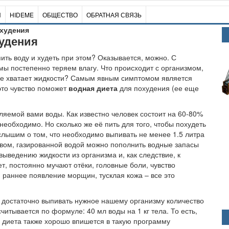
И
HIDEME
ОБЩЕСТВО
ОБРАТНАЯ СВЯЗЬ
охудения
худения
пить воду и худеть при этом? Оказывается, можно. С
мы постепенно теряем влагу. Что происходит с организмом,
не хватает жидкости? Самым явным симптомом является
 это чувство поможет
водная диета
для похудения (ее еще
бляемой вами воды. Как известно человек состоит на 60-80%
 необходимо. Но сколько же её пить для того, чтобы похудеть
слышим о том, что необходимо выпивать не менее 1.5 литра
пивом, газированной водой можно пополнить водные запасы
 выведению жидкости из организма и, как следствие, к
т, постоянно мучают отёки, головные боли, чувство
 раннее появление морщин, тусклая кожа – все это
, достаточно выпивать нужное нашему организму количество
итывается по формуле: 40 мл воды на 1 кг тела. То есть,
я диета также хорошо впишется в такую программу