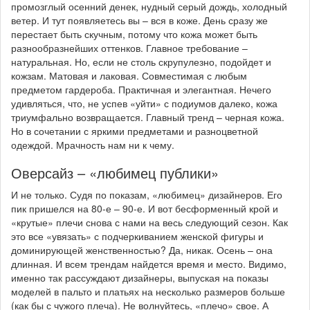
промозглый осенний денек, нудный серый дождь, холодный
ветер. И тут появляетесь вы – вся в коже. День сразу же
перестает быть скучным, потому что кожа может быть
разнообразнейших оттенков. Главное требование –
натуральная. Но, если не столь скрупулезно, подойдет и
кожзам. Матовая и лаковая. Совместимая с любым
предметом гардероба. Практичная и элегантная. Нечего
удивляться, что, не успев «уйти» с подиумов далеко, кожа
триумфально возвращается. Главный тренд – черная кожа.
Но в сочетании с яркими предметами и разноцветной
одеждой. Мрачность нам ни к чему.
Оверсайз – «любимец публики»
И не только. Судя по показам, «любимец» дизайнеров. Его
пик пришелся на 80-е – 90-е. И вот бесформенный крой и
«крутые» плечи снова с нами на весь следующий сезон. Как
это все «увязать» с подчеркиванием женской фигуры и
доминирующей женственностью? Да, никак. Осень – она
длинная. И всем трендам найдется время и место. Видимо,
именно так рассуждают дизайнеры, выпуская на показы
моделей в пальто и платьях на несколько размеров больше
(как бы с чужого плеча). Не волнуйтесь, «плечо» свое. А