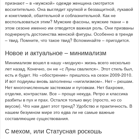
признают – в «мужской» одежде женщина смотрится
восхитительно. Она выглядит хрупкой и беззащитной, лукавой
и кокетливой, обаятельной и соблазнительной. Как не
воспользоваться этим? Мужские фасоны, мужские ткани – в
этом сезоне именно им отводится важная роль. Они призваны
подчеркнуть достоинства женской фигуры. Особенно в тренде
– твид. Помните, что такое твид? Вспоминайте – пригодится.
Новое и актуальное – минимализм
Минимализм вошел в нашу «модную» жизнь всего несколько
лет назад. Конечно, он не «с Луны свалился». Этот стиль был,
есть и будет. Но «обострение» пришлось на сезон 2009-2010.
И вот подиумы вновь заполнены «нигилизмом». Нет – рюшам.
Нет многочисленным застежкам и пуговкам. Нет бахроме,
отделке, контрастам. Все – проще некуда. Ретро и классика
разбиты в пух и прах. Остался только вкус (просто, но со
вкусом). Что нам дает этот тренд? Удобство и практичность. В
нашем безумном мире это едва ли не самые важные
составляющие существования.
С мехом, или Статусная роскошь