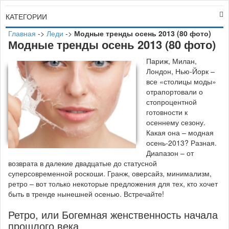
КАТЕГОРИИ
Главная
->
Леди
->
Модные тренды осень 2013 (80 фото)
Модные тренды осень 2013 (80 фото)
П
ариж, Милан,
Лондон, Нью-Йорк –
все «столицы моды»
отрапортовали о
стопроцентной
готовности к
осеннему сезону.
Какая она – модная
осень-2013? Разная.
Диапазон – от
возврата в далекие двадцатые до статусной
суперсовременной роскоши. Гранж, оверсайз, минимализм,
ретро – вот только некоторые предложения для тех, кто хочет
быть в тренде нынешней осенью. Встречайте!
Ретро, или Богемная женственность начала
прошлого века