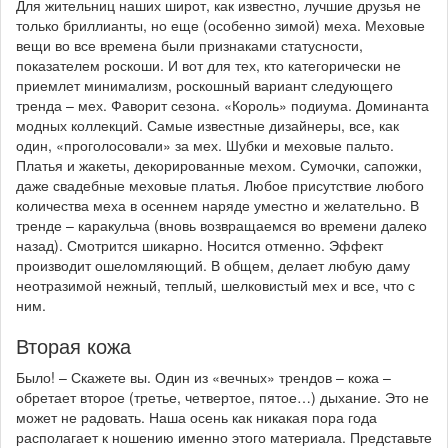
Для жительниц наших широт, как известно, лучшие друзья не
только бриллианты, но еще (особенно зимой) меха. Меховые
вещи во все времена были признаками статусности,
показателем роскоши. И вот для тех, кто категорически не
приемлет минимализм, роскошный вариант следующего
тренда – мех. Фаворит сезона. «Король» подиума. Доминанта
модных коллекций. Самые известные дизайнеры, все, как
один, «проголосовали» за мех. Шубки и меховые пальто.
Платья и жакеты, декорированные мехом. Сумочки, сапожки,
даже свадебные меховые платья. Любое присутствие любого
количества меха в осеннем наряде уместно и желательно. В
тренде – каракульча (вновь возвращаемся во времени далеко
назад). Смотрится шикарно. Носится отменно. Эффект
производит ошеломляющий. В общем, делает любую даму
неотразимой нежный, теплый, шелковистый мех и все, что с
ним.
Вторая кожа
Было! – Скажете вы. Один из «вечных» трендов – кожа –
обретает второе (третье, четвертое, пятое…) дыхание. Это не
может не радовать. Наша осень как никакая пора года
располагает к ношению именно этого материала. Представьте