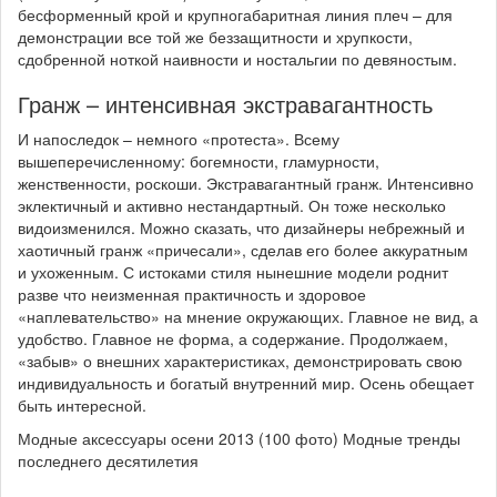
бесформенный крой и крупногабаритная линия плеч – для
демонстрации все той же беззащитности и хрупкости,
сдобренной ноткой наивности и ностальгии по девяностым.
Гранж – интенсивная экстравагантность
И напоследок – немного «протеста». Всему
вышеперечисленному: богемности, гламурности,
женственности, роскоши. Экстравагантный гранж. Интенсивно
эклектичный и активно нестандартный. Он тоже несколько
видоизменился. Можно сказать, что дизайнеры небрежный и
хаотичный гранж «причесали», сделав его более аккуратным
и ухоженным. С истоками стиля нынешние модели роднит
разве что неизменная практичность и здоровое
«наплевательство» на мнение окружающих. Главное не вид, а
удобство. Главное не форма, а содержание. Продолжаем,
«забыв» о внешних характеристиках, демонстрировать свою
индивидуальность и богатый внутренний мир. Осень обещает
быть интересной.
Модные аксессуары осени 2013 (100 фото) Модные тренды
последнего десятилетия