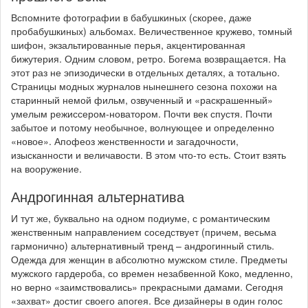
Вспомните фотографии в бабушкиных (скорее, даже
пробабушкиных) альбомах. Величественное кружево, томный
шифон, экзальтированные перья, акцентированная
бижутерия. Одним словом, ретро. Богема возвращается. На
этот раз не эпизодически в отдельных деталях, а тотально.
Страницы модных журналов нынешнего сезона похожи на
старинный немой фильм, озвученный и «раскрашенный»
умелым режиссером-новатором. Почти век спустя. Почти
забытое и потому необычное, волнующее и определенно
«новое». Апофеоз женственности и загадочности,
изысканности и величавости. В этом что-то есть. Стоит взять
на вооружение.
Андрогинная альтернатива
И тут же, буквально на одном подиуме, с романтическим
женственным направлением соседствует (причем, весьма
гармонично) альтернативный тренд – андрогинный стиль.
Одежда для женщин в абсолютно мужском стиле. Предметы
мужского гардероба, со времен незабвенной Коко, медленно,
но верно «заимствовались» прекрасными дамами. Сегодня
«захват» достиг своего апогея. Все дизайнеры в один голос