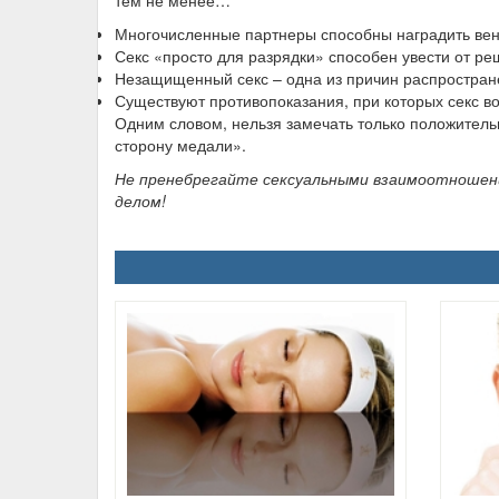
тем не менее…
Многочисленные партнеры способны наградить ве
Секс «просто для разрядки» способен увести от р
Незащищенный секс – одна из причин распростран
Существуют противопоказания, при которых секс в
Одним словом, нельзя замечать только положител
сторону медали».
Не пренебрегайте сексуальными взаимоотношени
делом!