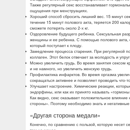
Также регулярный секс восстанавливает гормональ
ощущения при менструациях.
Хороший способ сбросить лишний вес
. 15 минут се
течение 15 минут полового акта, теряется 200 кало
сможете потерять около 2-х кг.
Оздоровление будущего ребенка
. Сексуальная ра
женщины и ее ребенка. С помощью полового акта, 
который поступает к плоду.
Замедление процесса старения
. При регулярной п
коллаген. Этот белок отвечает за молодость и упруг
Можно увеличить грудь
. Во время занятия сексом к
и не намного, но увеличить женскую грудь.
Профилактика инфарктов
. Во время оргазма увели
сокращаться активнее и позволяет проводить что-т
Улучшает настроение
. Химические реакции, которы
эндорфины, или как их принято называть «гормоны 
Как видно, секс оказывает положительное влияние 
стороны». Поэтому необходимо знать и негативные
«Другая сторона медали»
Конечно, по сравнению с пользой, которую несет с