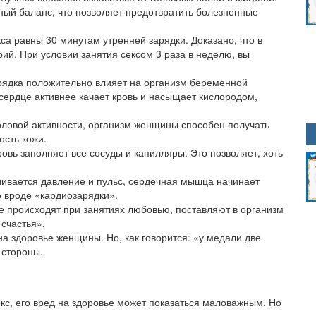
ный баланс, что позволяет предотвратить болезненные
кса равны 30 минутам утренней зарядки. Доказано, что в
рий. При условии занятия сексом 3 раза в неделю, вы
зрядка положительно влияет на организм беременной
сердце активнее качает кровь и насыщает кислородом,
оловой активности, организм женщины способен получать
ость кожи.
ровь заполняет все сосуды и капилляры. Это позволяет, хоть
чивается давление и пульс, сердечная мышца начинает
о вроде «кардиозарядки».
е происходят при занятиях любовью, поставляют в организм
счастья».
на здоровье женщины. Но, как говорится: «у медали две
 стороны.
екс, его вред на здоровье может показаться маловажным. Но