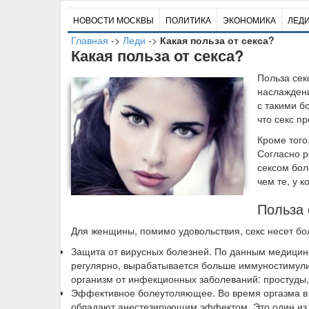
НОВОСТИ МОСКВЫ
ПОЛИТИКА
ЭКОНОМИКА
ЛЕД
Главная
->
Леди
->
Какая польза от секса?
Какая польза от секса?
П
ольза сек
наслаждени
с такими б
что секс п
Кроме того
Согласно 
сексом бол
чем те, у к
Польза 
Для женщины, помимо удовольствия, секс несет бо
Защита от вирусных болезней
. По данным медицин
регулярно, вырабатывается больше иммуностимули
организм от инфекционных заболеваний: простуды, 
Эффективное болеутоляющее
. Во время оргазма 
обладают анестезирующим эффектом. Это один из л