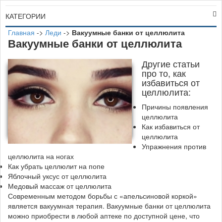
КАТЕГОРИИ
Главная
->
Леди
->
Вакуумные банки от целлюлита
Вакуумные банки от целлюлита
Другие статьи
про то, как
избавиться от
целлюлита:
Причины появления
целлюлита
Как избавиться от
целлюлита
Упражнения против
целлюлита на ногах
Как убрать целлюлит на попе
Яблочный уксус от целлюлита
Медовый массаж от целлюлита
С
овременным методом борьбы с «апельсиновой коркой»
является вакуумная терапия. Вакуумные банки от целлюлита
можно приобрести в любой аптеке по доступной цене, что