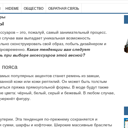
И
HIDEME
ОБЩЕСТВО
ОБРАТНАЯ СВЯЗЬ
ары
ры
ссуаров – это, пожалуй, самый занимательный процесс.
м случае вам выпадает уникальная возможность
льно сконструировать свой образ, побыть дизайнером и
дновременно.
Какие тенденции вам следует
 при выборе аксессуаров этой весной?
 пояса
амых популярных акцентов станет ремень из замши,
анной кожи или кожи рептилий. Он может быть толстым
диться пряжка прямоугольной формы. В моде будут также
 цвета: чёрный, белый, серый и бежевый. В любом случае,
дчеркнёт фигуру.
утерии. Эта тенденция по-прежнему сохраняется и
ши сумки, шарфы и кофточки. Широкие массивные браслеты