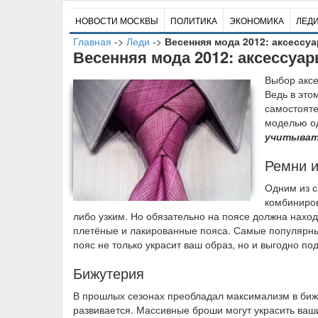
НОВОСТИ МОСКВЫ
ПОЛИТИКА
ЭКОНОМИКА
ЛЕД
Главная
->
Леди
->
Весенняя мода 2012: аксессу
Весенняя мода 2012: аксессуа
В
ыбор аксе
Ведь в это
самостояте
моделью о
учитывать
Ремни и
Одним из с
комбиниров
либо узким. Но обязательно на поясе должна нахо
плетёные и лакированные пояса. Самые популярные
пояс не только украсит ваш образ, но и выгодно по
Бижутерия
В прошлых сезонах преобладал максимализм в биж
развивается. Массивные броши могут украсить ва