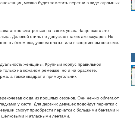
 манекенщиц можно будет заметить перстни в виде огромных
травагантно смотреться на ваших ушах. Чаще всего это
ольца. Деловой стиль не допускает таких аксессуаров. Но
ушке в лёгком воздушном платье или в спортивном костюме.
идуальность женщины. Крупный корпус правильной
 только на кожаном ремешке, но и на браслете.
ма, а также квадрат и прямоугольник.
ерекочевав сюда из прошлых сезонов. Они нежно облегают
ладками у кисти. Для дерзких девушек подойдут перчатки с
евушки смогут приобрести перчатки с большими бантами и
 с шёлковыми и атласными лентами.