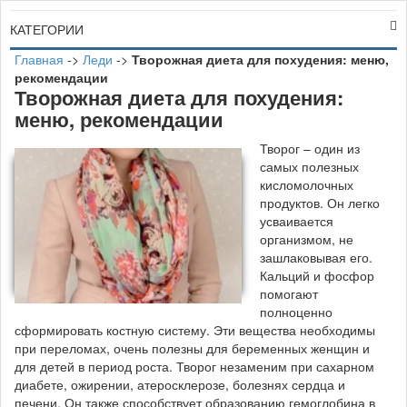
КАТЕГОРИИ
Главная
->
Леди
->
Творожная диета для похудения: меню,
рекомендации
Творожная диета для похудения:
меню, рекомендации
Т
ворог – один из
самых полезных
кисломолочных
продуктов. Он легко
усваивается
организмом, не
зашлаковывая его.
Кальций и фосфор
помогают
полноценно
сформировать костную систему. Эти вещества необходимы
при переломах, очень полезны для беременных женщин и
для детей в период роста. Творог незаменим при сахарном
диабете, ожирении, атеросклерозе, болезнях сердца и
печени. Он также способствует образованию гемоглобина в