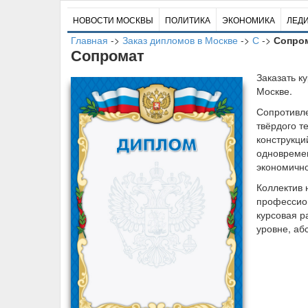
НОВОСТИ МОСКВЫ
ПОЛИТИКА
ЭКОНОМИКА
ЛЕД
Главная
->
Заказ дипломов в Москве
->
С
->
Сопро
Сопромат
Заказать к
Москве.
Сопротивл
твёрдого т
конструкци
одновреме
экономично
Коллектив 
профессион
курсовая р
уровне, аб