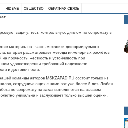
И
HIDEME
ОБЩЕСТВО
ОБРАТНАЯ СВЯЗЬ
мат
урсовую, задачу, тест, контрольную, диплом по сопромату в
ение материалов - часть механики деформируемого
ела, которая рассматривает методы инженерных расчётов
й на прочность, жесткость и устойчивость при
нном удовлетворении требований надежности,
сти и долговечности.
нашей команды авторов MSKZAPAD.RU состоит только из
алов, сотрудничающих с нами вот уже более 5 лет. Любая
абота по сопромату на заказ выполняется на высшем
солютно уникальна и заслуживает только высшей оценки.