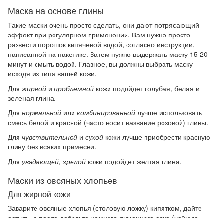
Маска на основе глины
Такие маски очень просто сделать, они дают потрясающий
эффект при регулярном применении. Вам нужно просто
развести порошок кипяченой водой, согласно инструкции,
написанной на пакетике. Затем нужно выдержать маску 15-20
минут и смыть водой. Главное, вы должны выбрать маску
исходя из типа вашей кожи.
Для
жирной
и
проблемной
кожи подойдет голубая, белая и
зеленая глина.
Для
нормальной
или
комбинированной
лучше использовать
смесь белой и красной (часто носит название розовой) глины.
Для
чувствительной
и
сухой
кожи лучше приобрести красную
глину без всяких примесей.
Для
увядающей
,
зрелой
кожи подойдет желтая глина.
Маски из овсяных хлопьев
Для жирной кожи
Заварите овсяные хлопья (столовую ложку) кипятком, дайте
остыть, а после добавьте немного лимонного сока (чайную