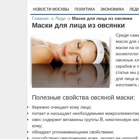
НОВОСТИ МОСКВЫ
ПОЛИТИКА
ЭКОНОМИКА
ЛЕД
Главная
->
Леди
->
Маски для лица из овсянки
Маски для лица из овсянки
С
реди сам
масок для 
маски на о
косметолог
овсяные хл
скрабов и 
статье мы 
для лица и
изготовить
Полезные свойства овсяной маски:
бережно очищает кожу лица;
питает и насыщает необходимыми микроэлемента
овес содержит витамины группы B, никотиновую кис
кожу;
обладает успокаивающими свойствами;
способствует омоложению кожи, делает ее упругой 