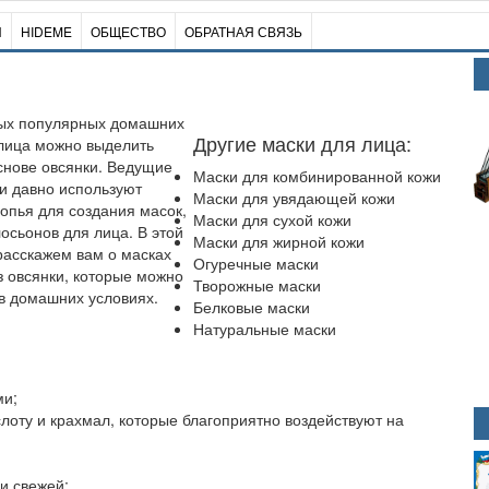
И
HIDEME
ОБЩЕСТВО
ОБРАТНАЯ СВЯЗЬ
ых популярных домашних
Другие маски для лица:
лица можно выделить
снове овсянки. Ведущие
Маски для комбинированной кожи
и давно используют
Маски для увядающей кожи
опья для создания масок,
Маски для сухой кожи
лосьонов для лица. В этой
Маски для жирной кожи
расскажем вам о масках
Огуречные маски
з овсянки, которые можно
Творожные маски
 в домашних условиях.
Белковые маски
Натуральные маски
ми;
лоту и крахмал, которые благоприятно воздействуют на
и свежей;