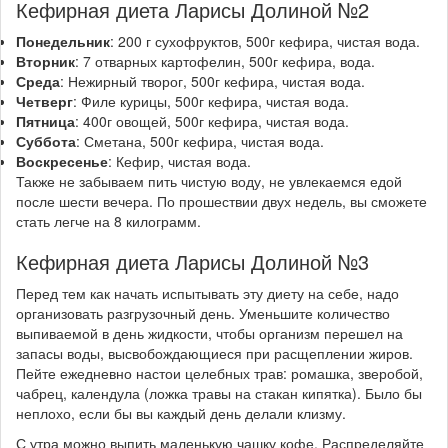
Кефирная диета Ларисы Долиной №2
Понедельник
: 200 г сухофруктов, 500г кефира, чистая вода.
Вторник
: 7 отварных картофелин, 500г кефира, вода.
Среда
: Нежирный творог, 500г кефира, чистая вода.
Четверг
: Филе курицы, 500г кефира, чистая вода.
Пятница
: 400г овощей, 500г кефира, чистая вода.
Суббота
: Сметана, 500г кефира, чистая вода.
Воскресенье
: Кефир, чистая вода.
Также не забываем пить чистую воду, не увлекаемся едой
после шести вечера. По прошествии двух недель, вы сможете
стать легче на 8 килограмм.
Кефирная диета Ларисы Долиной №3
Перед тем как начать испытывать эту диету на себе, надо
организовать разгрузочный день. Уменьшите количество
выпиваемой в день жидкости, чтобы организм перешел на
запасы воды, высвобождающиеся при расщеплении жиров.
Пейте ежедневно настои целебных трав: ромашка, зверобой,
чабрец, календула (ложка травы на стакан кипятка). Было бы
неплохо, если бы вы каждый день делали клизму.
С утра можно выпить маленькую чашку кофе. Распределяйте