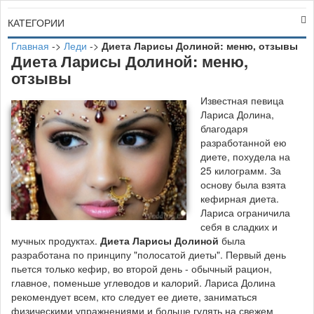
КАТЕГОРИИ
Главная
->
Леди
->
Диета Ларисы Долиной: меню, отзывы
Диета Ларисы Долиной: меню,
отзывы
И
звестная певица
Лариса Долина,
благодаря
разработанной ею
диете, похудела на
25 килограмм. За
основу была взята
кефирная диета.
Лариса ограничила
себя в сладких и
мучных продуктах.
Диета Ларисы Долиной
была
разработана по принципу "полосатой диеты". Первый день
пьется только кефир, во второй день - обычный рацион,
главное, поменьше углеводов и калорий. Лариса Долина
рекомендует всем, кто следует ее диете, заниматься
физическими упражнениями и больше гулять на свежем