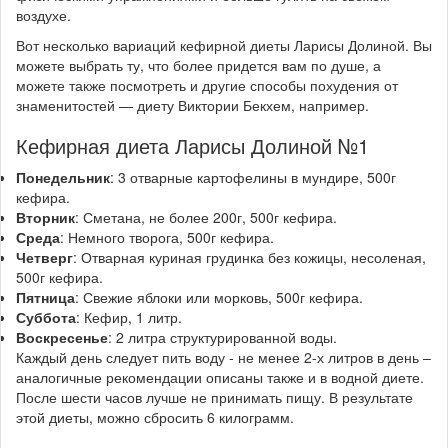
воздухе.
Вот несколько вариаций кефирной диеты Ларисы Долиной. Вы
можете выбрать ту, что более придется вам по душе, а
можете также посмотреть и другие способы похудения от
знаменитостей — диету Виктории Бекхем, например.
Кефирная диета Ларисы Долиной №1
Понедельник
: 3 отварные картофелины в мундире, 500г
кефира.
Вторник
: Сметана, не более 200г, 500г кефира.
Среда
: Немного творога, 500г кефира.
Четверг
: Отварная куриная грудинка без кожицы, несоленая,
500г кефира.
Пятница
: Свежие яблоки или морковь, 500г кефира.
Суббота
: Кефир, 1 литр.
Воскресенье
: 2 литра структурированной воды.
Каждый день следует пить воду - не менее 2-х литров в день –
аналогичные рекомендации описаны также и в водной диете.
После шести часов лучше не принимать пищу. В результате
этой диеты, можно сбросить 6 килограмм.