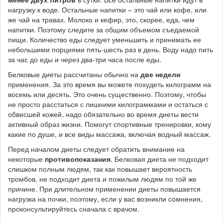
нагрузку к воде. Остальные напитки – это чай или кофе, или
же чай на травах. Молоко и кефир, это, скорее, еда, чем
напитки. Поэтому следите за общим объемом съедаемой
пищи. Количество еды следует уменьшить и принимать ее
небольшими порциями пять-шесть раз в день. Воду надо пить
за час до еды и через два-три часа после еды.
Белковые диеты рассчитаны обычно на
две недели
применения. За это время вы можете похудеть килограмм на
восемь или десять. Это очень существенно. Поэтому, чтобы
не просто расстаться с лишними килограммами и остаться с
обвисшей кожей, надо обязательно во время диеты вести
активный образ жизни. Помогут спортивные тренировки, кому
какие по душе, и все виды массажа, включая водный массаж.
Перед началом диеты следует обратить внимание на
некоторые
противопоказания
. Белковая диета не подходит
слишком полным людям, так как повышает вероятность
тромбов, не подходит диета и пожилым людям по той же
причине. При длительном применении диеты повышается
нагрузка на почки, поэтому, если у вас возникли сомнения,
проконсультируйтесь сначала с врачом.