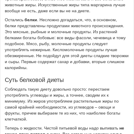
животные жиры. Искусственные жиры типа маргарина лучше
вообще не есть, даже если вы не на диете.
Остались
белки
. Несложно догадаться, что, в основном,
белки представлены продуктами животного происхождения.
Это мясные, рыбные и молочные продукты. Из растений
белками богаты бобовые: все виды фасоли, чечевица и тому
подобное. Мясо, рыбу, молочные продукты следует
употреблять нежирные. Кисломолочные продукты лучше
обезжиренные. Не подойдут для этой диеты сладкие творожки
и сыры. Первые содержат сахар и добавки, вторые слишком
калорийны.
Суть белковой диеты
Соблюдать такую диету довольно просто: перестаем
употреблять углеводы и жиры, а точнее, сводим их к
минимуму. Из жиров употребляем растительные жиры по
самой крайней необходимости, из углеводов – овощи и
фрукты, причем выбираем те из них, что наиболее богаты
клетчаткой.
Теперь о жидкости. Чистой питьевой воды надо выпивать
не
менее двух литров
в сутки. Все остальные напитки идут в