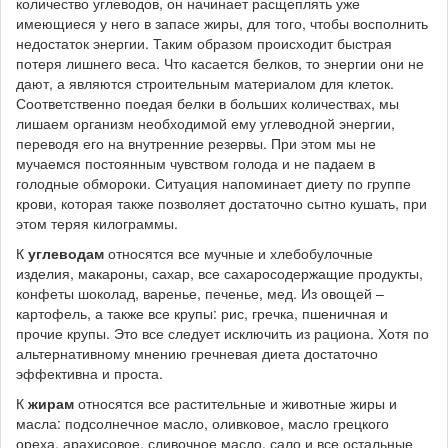
количество углеводов, он начинает расщеплять уже
имеющиеся у него в запасе жиры, для того, чтобы восполнить
недостаток энергии. Таким образом происходит быстрая
потеря лишнего веса. Что касается белков, то энергии они не
дают, а являются строительным материалом для клеток.
Соответственно поедая белки в больших количествах, мы
лишаем организм необходимой ему углеводной энергии,
переводя его на внутренние резервы. При этом мы не
мучаемся постоянным чувством голода и не падаем в
голодные обмороки. Ситуация напоминает диету по группе
крови, которая также позволяет достаточно сытно кушать, при
этом теряя килограммы.
К
углеводам
относятся все мучные и хлебобулочные
изделия, макароны, сахар, все сахаросодержащие продукты,
конфеты шоколад, варенье, печенье, мед. Из овощей –
картофель, а также все крупы: рис, гречка, пшеничная и
прочие крупы. Это все следует исключить из рациона. Хотя по
альтернативному мнению гречневая диета достаточно
эффективна и проста.
К
жирам
относятся все растительные и животные жиры и
масла: подсолнечное масло, оливковое, масло грецкого
ореха, арахисовое, сливочное масло, сало и все остальные